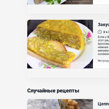
Свиные 
Заку
3 ч
Если у 
этот ре
бросовы
нежная 
минимум
особенн
Ингред
Свиные 
молотый
Случайные рецепты
Цепп