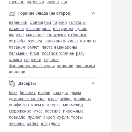
гаспачо
окрошка
шурпа
щи
Горячие блюда (на второе)
вареники
с овощами
гарнир
голубцы
из мяса
из говядины
из курицы
гуляш
жаркое
мясо по-французски
отбивные
из рыбы
жульен
запеканка
каша
котлеты
лазанья
омлет
паста и макароны
пельмени
плов
постное горячее
рагу
стейки
сырники
тефтели
фаршированные перцы
хинкали
шашлыки
яичница
Десерты
безе
бисквит
вафли
глазурь
джем
домашнее варенье
желе
зефир
конфеты
конфитюр
крем для торта
мармелад
мороженое
мусс
пастила
пирожные
повидло
пудинг
сироп
суфле
торты
чизкейк
халва
штрудель