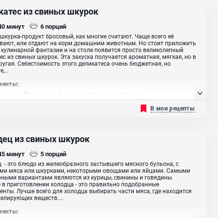
катес из свиных шкурок
 40
минут
6
порций
шкурка-продукт бросовый, как многие считают. Чаще всего её
вают, или отдают на корм домашним животным. Но стоит приложить
 кулинарной фантазии и на столе появится просто великолепный
ес из свиных шкурок. Эта закуска получается ароматная, мягкая, но в
ругая. Себестоимость этого деликатеса очень бюджетная, но
,...
иенты:
шкурки, Лук репчатый, Чеснок, Дижонская горчица
В мои рецепты
дец из свиных шкурок
 45
минут
5
порций
 - это блюдо из желеобразного застывшего мясного бульона, с
ами мяса или шкурками, некоторыми овощами или яйцами. Самыми
ными вариантами являются из курицы, свинины и говядины.
 в приготовлении холодца - это правильно подобранные
енты. Лучше всего для холодца выбирать части мяса, где находится
елирующих веществ....
иенты: