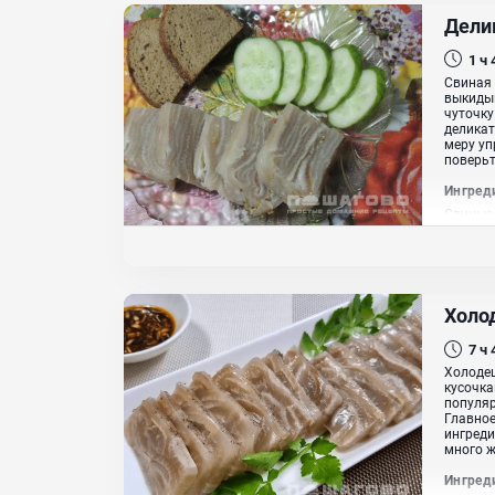
Дели
1 ч
Свиная 
выкиды
чуточку
деликат
меру уп
поверьте
Ингред
Свиные 
Холо
7 ч
Холодец
кусочк
популяр
Главное
ингреди
много ж
Ингред