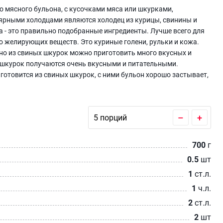
о мясного бульона, с кусочками мяса или шкурками,
рными холодцами являются холодец из курицы, свинины и
а - это правильно подобранные ингредиенты. Лучше всего для
о желирующих веществ. Это куриные голени, рульки и кожа.
 но из свиных шкурок можно приготовить много вкусных и
х шкурок получаются очень вкусными и питательными.
готовится из свиных шкурок, с ними бульон хорошо застывает,
–
+
700
г
0.5
шт
1
ст.л.
1
ч.л.
2
ст.л.
2
шт