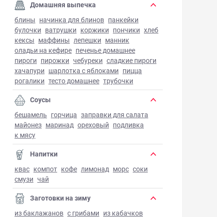
Домашняя выпечка
блины
начинка для блинов
панкейки
булочки
ватрушки
коржики
пончики
хлеб
кексы
маффины
лепешки
манник
оладьи на кефире
печенье домашнее
пироги
пирожки
чебуреки
сладкие пироги
хачапури
шарлотка с яблоками
пицца
рогалики
тесто домашнее
трубочки
Соусы
бешамель
горчица
заправки для салата
майонез
маринад
ореховый
подливка
к мясу
Напитки
квас
компот
кофе
лимонад
морс
соки
смузи
чай
Заготовки на зиму
из баклажанов
с грибами
из кабачков