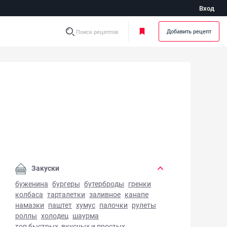
Вход
Добавить рецепт
Поиск рецептов
одец из свиных шкурок - фото готового блюда
Закуски
буженина
бургеры
бутерброды
гренки
колбаса
тарталетки
заливное
канапе
намазки
паштет
хумус
палочки
рулеты
роллы
холодец
шаурма
топ быстрых, вкусных и простых