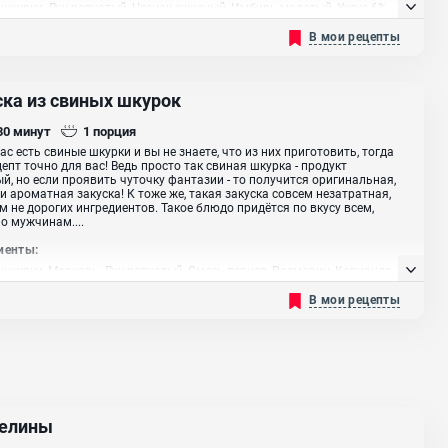
шкурки, Лук репчатый, Чеснок сушеный, Имбирь молотый, Уксус 6%
В мои рецепты
ска из свиных шкурок
 30
минут
1
порция
Вас есть свиные шкурки и вы не знаете, что из них приготовить, тогда
цепт точно для вас! Ведь просто так свиная шкурка - продукт
й, но если проявить чуточку фантазии - то получится оригинальная,
и ароматная закуска! К тоже же, такая закуска совсем незатратная,
 не дорогих ингредиентов. Такое блюдо придётся по вкусу всем,
о мужчинам....
иенты:
шкурки, Морковь, Лук репчатый, Смесь перцев, Розмарин, Кориандр
, Перец чили молотый, Паприка сладкая, Куркума, Чеснок
В мои рецепты
елины