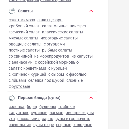
Салаты
салат мимоза
салат цезарь
крабовый салат
салат оливье
винегрет
греческий салат
классические салаты
мясные салаты
новогодние салаты
овощные салаты
с огурцами
постные салаты
рыбные салаты
со свининой
из морепродуктов
из капусты
с ананасами
с корейской морковью
салат с креветками
с курицей
с копченой курицей
с сыром
с фасолью
с яйцами
селедка под шубой
слоеные
фруктовые
Первые блюда (супы)
солянка
борщ
бульоны
грибные
капустняк
куриные
лагман
овощные супы
уха
рассольник
харчо
супы в горшочках
свекольник
супы-пюре
сырные
холодные