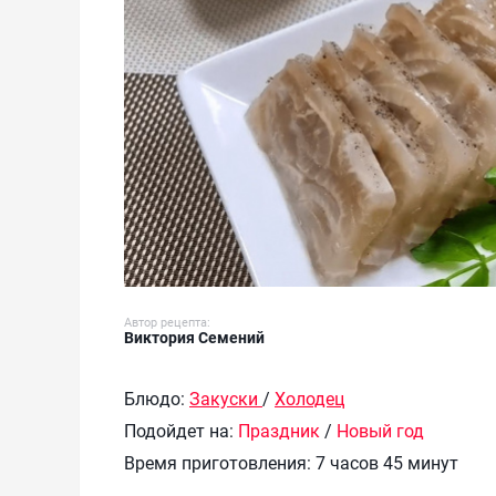
Автор рецепта:
Виктория Семений
Блюдо:
Закуски
/
Холодец
Подойдет на:
Праздник
/
Новый год
Время приготовления:
7 часов 45 минут