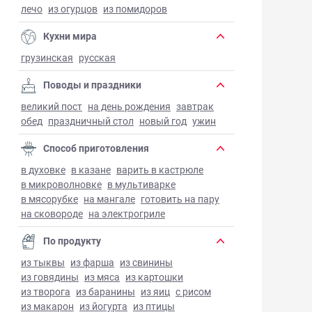
лечо
из огурцов
из помидоров
Кухни мира
грузинская
русская
Поводы и праздники
великий пост
на день рождения
завтрак
обед
праздничный стол
новый год
ужин
Способ приготовления
в духовке
в казане
варить в кастрюле
в микроволновке
в мультиварке
в мясорубке
на мангале
готовить на пару
на сковороде
на электрогриле
По продукту
из тыквы
из фарша
из свинины
из говядины
из мяса
из картошки
из творога
из баранины
из яиц
с рисом
из макарон
из йогурта
из птицы