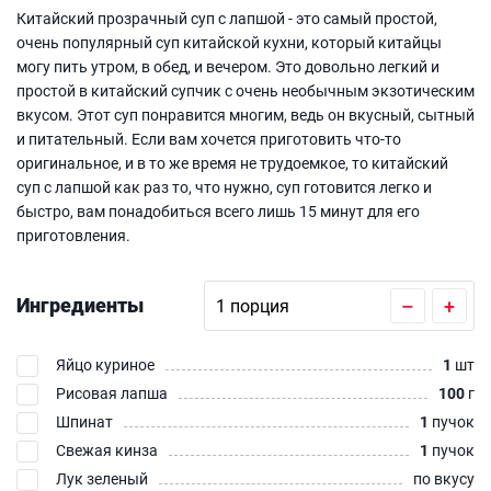
Китайский прозрачный суп с лапшой - это самый простой,
очень популярный суп китайской кухни, который китайцы
могу пить утром, в обед, и вечером. Это довольно легкий и
простой в китайский супчик с очень необычным экзотическим
вкусом. Этот суп понравится многим, ведь он вкусный, сытный
и питательный. Если вам хочется приготовить что-то
оригинальное, и в то же время не трудоемкое, то китайский
суп с лапшой как раз то, что нужно, суп готовится легко и
быстро, вам понадобиться всего лишь 15 минут для его
приготовления.
Ингредиенты
–
+
Яйцо куриное
1
шт
Рисовая лапша
100
г
Шпинат
1
пучок
Свежая кинза
1
пучок
Лук зеленый
по вкусу