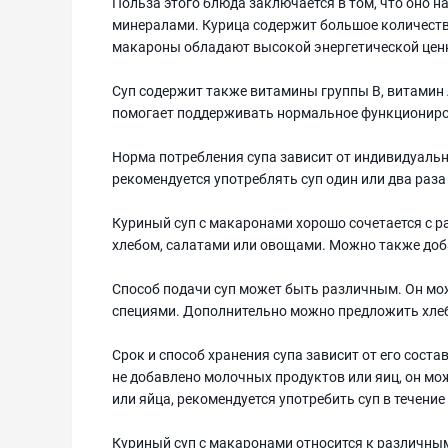
Польза этого блюда заключается в том, что оно
минералами. Курица содержит большое количество
макароны обладают высокой энергетической ценн
Суп содержит также витамины группы В, витамин А
помогает поддерживать нормальное функциониро
Норма потребления супа зависит от индивидуаль
рекомендуется употреблять суп один или два раза
Куриный суп с макаронами хорошо сочетается с 
хлебом, салатами или овощами. Можно также доба
Способ подачи суп может быть различным. Он мож
специями. Дополнительно можно предложить хлеб
Срок и способ хранения супа зависит от его соста
не добавлено молочных продуктов или яиц, он мож
или яйца, рекомендуется употребить суп в течение
Куриный суп с макаронами относится к различны