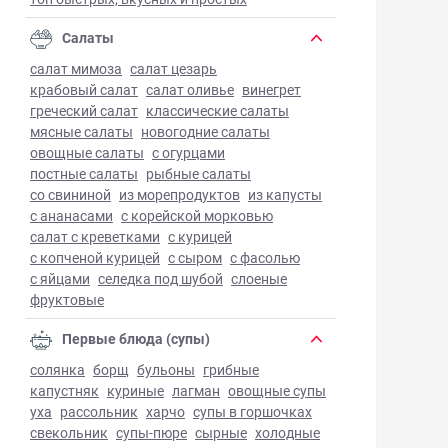
Салаты
салат мимоза
салат цезарь
крабовый салат
салат оливье
винегрет
греческий салат
классические салаты
мясные салаты
новогодние салаты
овощные салаты
с огурцами
постные салаты
рыбные салаты
со свининой
из морепродуктов
из капусты
с ананасами
с корейской морковью
салат с креветками
с курицей
с копченой курицей
с сыром
с фасолью
с яйцами
селедка под шубой
слоеные
фруктовые
Первые блюда (супы)
солянка
борщ
бульоны
грибные
капустняк
куриные
лагман
овощные супы
уха
рассольник
харчо
супы в горшочках
свекольник
супы-пюре
сырные
холодные