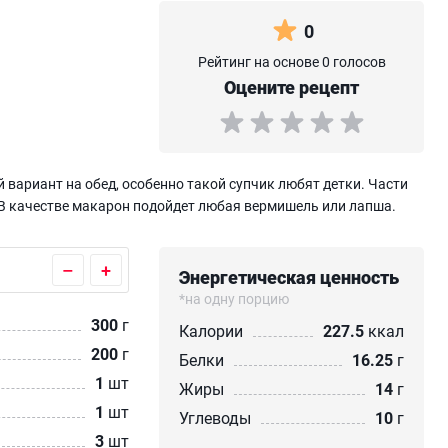
0
Рейтинг на основе 0 голосов
Оцените рецепт
 вариант на обед, особенно такой супчик любят детки. Части
 В качестве макарон подойдет любая вермишель или лапша.
–
+
Энергетическая ценность
*на одну порцию
300
г
Калории
227.5
ккал
200
г
Белки
16.25
г
1
шт
Жиры
14
г
1
шт
Углеводы
10
г
3
шт