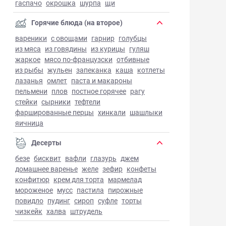
гаспачо
окрошка
шурпа
щи
Горячие блюда (на второе)
вареники
с овощами
гарнир
голубцы
из мяса
из говядины
из курицы
гуляш
жаркое
мясо по-французски
отбивные
из рыбы
жульен
запеканка
каша
котлеты
лазанья
омлет
паста и макароны
пельмени
плов
постное горячее
рагу
стейки
сырники
тефтели
фаршированные перцы
хинкали
шашлыки
яичница
Десерты
безе
бисквит
вафли
глазурь
джем
домашнее варенье
желе
зефир
конфеты
конфитюр
крем для торта
мармелад
мороженое
мусс
пастила
пирожные
повидло
пудинг
сироп
суфле
торты
чизкейк
халва
штрудель