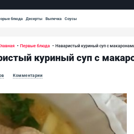
торые блюда
Десерты
Выпечка
Соусы
Главная
Первые блюда
Наваристый куриный суп с макаронам
ристый куриный суп с макар
ов
Комментарии
На