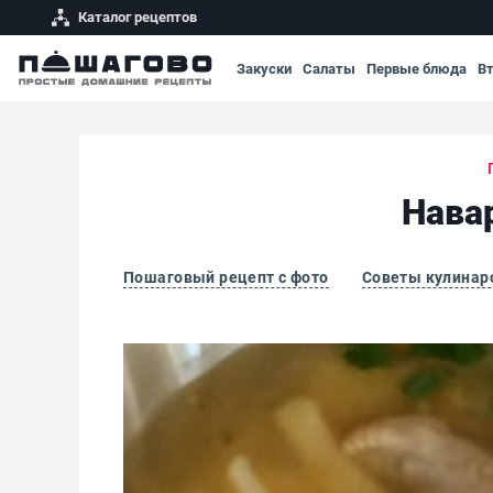
Каталог рецептов
Закуски
Салаты
Первые блюда
В
Нава
Пошаговый рецепт с фото
Советы кулинар
Наваристый куриный суп с макаронами