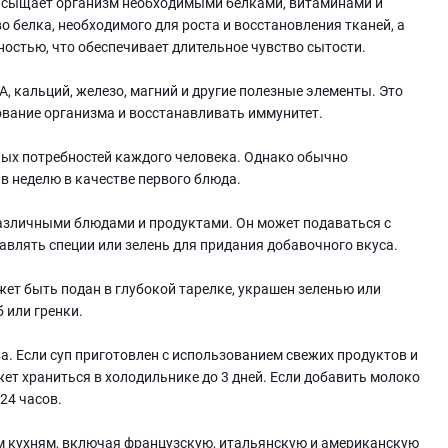
 насыщает организм необходимыми белками, витаминами и
 белка, необходимого для роста и восстановления тканей, а
остью, что обеспечивает длительное чувство сытости.
, кальций, железо, магний и другие полезные элементы. Это
вание организма и восстанавливать иммунитет.
ных потребностей каждого человека. Однако обычно
 в неделю в качестве первого блюда.
различными блюдами и продуктами. Он может подаваться с
влять специи или зелень для придания добавочного вкуса.
ет быть подан в глубокой тарелке, украшен зеленью или
 или гренки.
ва. Если суп приготовлен с использованием свежих продуктов и
ет храниться в холодильнике до 3 дней. Если добавить молоко
 24 часов.
м кухням, включая французскую, итальянскую и американскую