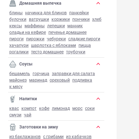
Домашняя выпечка
блины
начинка для блинов
панкейки
булочки
ватрушки
коржики
пончики
хлеб
кексы
маффины
лепешки
манник
оладьи на кефире
печенье домашнее
пироги
пирожки
чебуреки
сладкие пироги
хачапури
шарлотка с яблоками
пицца
рогалики
тесто домашнее
трубочки
Соусы
бешамель
горчица
заправки для салата
майонез
маринад
ореховый
подливка
к мясу
Напитки
квас
компот
кофе
лимонад
морс
соки
смузи
чай
Заготовки на зиму
из баклажанов
с грибами
из кабачков