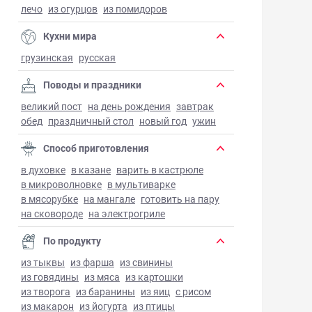
лечо
из огурцов
из помидоров
Кухни мира
грузинская
русская
Поводы и праздники
великий пост
на день рождения
завтрак
обед
праздничный стол
новый год
ужин
Способ приготовления
в духовке
в казане
варить в кастрюле
в микроволновке
в мультиварке
в мясорубке
на мангале
готовить на пару
на сковороде
на электрогриле
По продукту
из тыквы
из фарша
из свинины
из говядины
из мяса
из картошки
из творога
из баранины
из яиц
с рисом
из макарон
из йогурта
из птицы