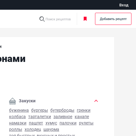
Вход
Добавить рецепт
Поиск рецептов
и
онами
варистый куриный суп с макаронами - фото готового блюд
Закуски
буженина
бургеры
бутерброды
гренки
колбаса
тарталетки
заливное
канапе
намазки
паштет
хумус
палочки
рулеты
роллы
холодец
шаурма
топ быстрых, вкусных и простых