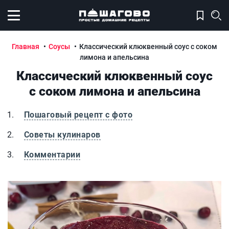
Открыть меню
Главная
Соусы
Классический клюквенный соус с соком
лимона и апельсина
Классический клюквенный соус
с соком лимона и апельсина
Пошаговый рецепт с фото
Советы кулинаров
Комментарии
Классический клюквенный соус с соком лимона и апель
К