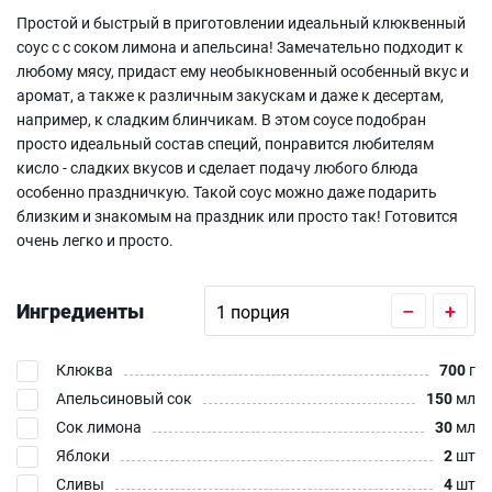
Простой и быстрый в приготовлении идеальный клюквенный
соус с с соком лимона и апельсина! Замечательно подходит к
любому мясу, придаст ему необыкновенный особенный вкус и
аромат, а также к различным закускам и даже к десертам,
например, к сладким блинчикам. В этом соусе подобран
просто идеальный состав специй, понравится любителям
кисло - сладких вкусов и сделает подачу любого блюда
особенно праздничкую. Такой соус можно даже подарить
близким и знакомым на праздник или просто так! Готовится
очень легко и просто.
Ингредиенты
–
+
Клюква
700
г
Апельсиновый сок
150
мл
Сок лимона
30
мл
Яблоки
2
шт
Сливы
4
шт