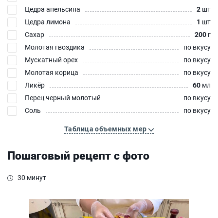
Цедра апельсина
2
шт
Цедра лимона
1
шт
Сахар
200
г
Молотая гвоздика
по вкусу
Мускатный орех
по вкусу
Молотая корица
по вкусу
Ликёр
60
мл
Перец черный молотый
по вкусу
Соль
по вкусу
Таблица объемных мер
Пошаговый рецепт с фото
30 минут