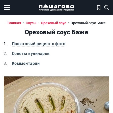
Открыть меню
Главная
Соусы
Ореховый соус
Ореховый соус Баже
Ореховый соус Баже
Пошаговый рецепт с фото
Советы кулинаров
Комментарии
Ореховый соус Баже
О