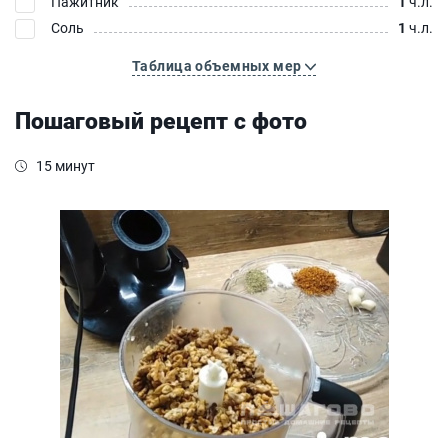
Пажитник
1
ч.л.
Соль
1
ч.л.
Таблица объемных мер
Пошаговый рецепт с фото
15 минут