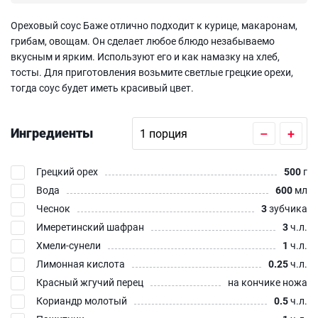
Ореховый соус Баже отлично подходит к курице, макаронам,
грибам, овощам. Он сделает любое блюдо незабываемо
вкусным и ярким. Используют его и как намазку на хлеб,
тосты. Для приготовления возьмите светлые грецкие орехи,
тогда соус будет иметь красивый цвет.
Ингредиенты
–
+
Грецкий орех
500
г
Вода
600
мл
Чеснок
3
зубчика
Имеретинский шафран
3
ч.л.
Хмели-сунели
1
ч.л.
Лимонная кислота
0.25
ч.л.
Красный жгучий перец
на кончике ножа
Кориандр молотый
0.5
ч.л.