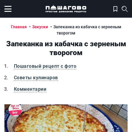
Открыть меню
Главная
Закуски
Запеканка из кабачка с зерненым
творогом
Запеканка из кабачка с зерненым
творогом
Пошаговый рецепт с фото
Советы кулинаров
Комментарии
Запеканка из кабачка с зерненым творогом
З