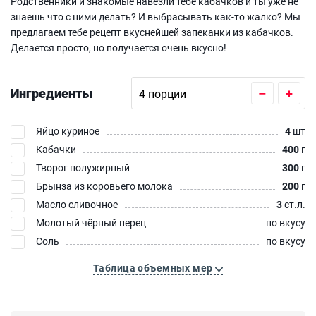
Родственники и знакомые навезли тебе кабачков и ты уже не
знаешь что с ними делать? И выбрасывать как-то жалко? Мы
предлагаем тебе рецепт вкуснейшей запеканки из кабачков.
Делается просто, но получается очень вкусно!
Ингредиенты
–
+
Яйцо куриное
4
шт
Кабачки
400
г
Творог полужирный
300
г
Брынза из коровьего молока
200
г
Масло сливочное
3
ст.л.
Молотый чёрный перец
по вкусу
Соль
по вкусу
Таблица объемных мер