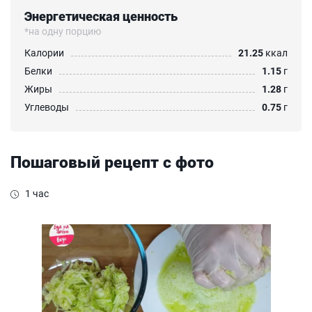
Энергетическая ценность
*на одну порцию
Калории
21.25
ккал
Белки
1.15
г
Жиры
1.28
г
Углеводы
0.75
г
Пошаговый рецепт с фото
1 час