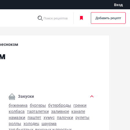
Вход
Добавить рецепт
Поиск рецептов
чесноком
ом
леные помидоры с чесноком - фото готового блюда
Закуски
буженина
бургеры
бутерброды
гренки
колбаса
тарталетки
заливное
канапе
намазки
паштет
хумус
палочки
рулеты
роллы
холодец
шаурма
топ быстрых, вкусных и простых