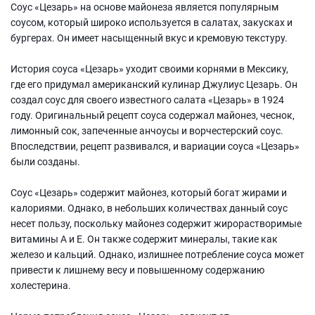
Соус «Цезарь» на основе майонеза является популярным
соусом, который широко используется в салатах, закусках и
бургерах. Он имеет насыщенный вкус и кремовую текстуру.
История соуса «Цезарь» уходит своими корнями в Мексику,
где его придумал американский кулинар Джулиус Цезарь. Он
создал соус для своего известного салата «Цезарь» в 1924
году. Оригинальный рецепт соуса содержал майонез, чеснок,
лимонный сок, запеченные анчоусы и ворчестерский соус.
Впоследствии, рецепт развивался, и вариации соуса «Цезарь»
были созданы.
Соус «Цезарь» содержит майонез, который богат жирами и
калориями. Однако, в небольших количествах данный соус
несет пользу, поскольку майонез содержит жирорастворимые
витамины А и Е. Он также содержит минералы, такие как
железо и кальций. Однако, излишнее потребление соуса может
привести к лишнему весу и повышенному содержанию
холестерина.