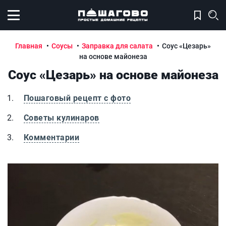
Открыть меню
Главная
Соусы
Заправка для салата
Соус «Цезарь»
на основе майонеза
Соус «Цезарь» на основе майонеза
Пошаговый рецепт с фото
Советы кулинаров
Комментарии
Соус «Цезарь» на основе майонеза
С