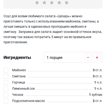
Соус для всеми любимого салата «Цезарь» можно
приготовить только с использованием майонеза, сметаны, а
лучше смешать в одинаковых пропорциях майонез и
сметану. Заправка для салата задает основной оттенок вкуса,
поэтому так важно потратить 5 минут на ее правильное
приготовление.
Ингредиенты
–
+
Майонез
3
ст.л.
Сметана
3
ст.л.
Горчица
1
ч.л.
Лимонный сок
1
ч.л.
Чеснок
1
зубчик
Подсолнечное масло
2
ст.л.