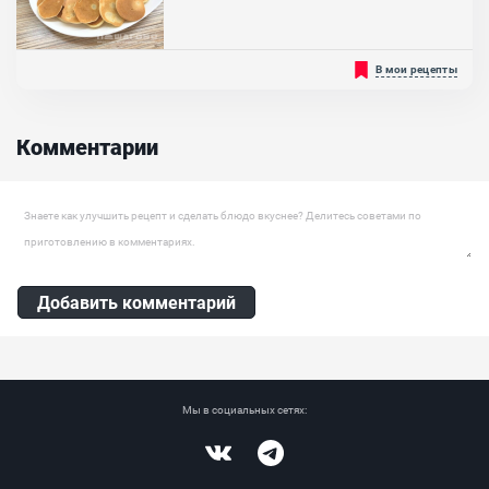
Ингредиенты:
Яйцо куриное, Картофель, Лук репчатый, Мука пшеничная,
Лимонный сок, Специи, Масло растительное
Вкусные, румяные оладушки любят и готовят практически в
В мои рецепты
каждой семье. Это привычное и знакомое многим с детства
блюдо, можно сделать интереснее и оригинальнее за счет его
новой подачи. То есть приготовить мини оладьи, размером чуть
больше обычной монеты. В таком варианте они вызовут еще
Комментарии
больший интерес и аппетит у детей. А если смешать их...
Оставить комментарий
Добавить комментарий
Мы в социальных сетях:
Vkontakte
Telegram