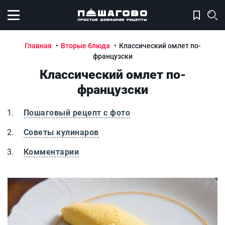
Открыть меню
Главная
Вторые блюда
Классический омлет по-
французски
Классический омлет по-
французски
Пошаговый рецепт с фото
Советы кулинаров
Комментарии
Классический омлет по-французски
К