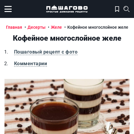
Открыть меню
Главная
Десерты
Желе
Кофейное многослойное желе
Кофейное многослойное желе
Пошаговый рецепт с фото
Комментарии
Кофейное многослойное желе
К