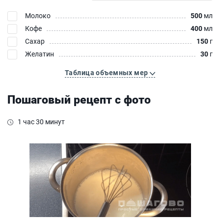
Молоко
500
мл
Кофе
400
мл
Сахар
150
г
Желатин
30
г
Таблица объемных мер
Пошаговый рецепт с фото
1 час 30 минут