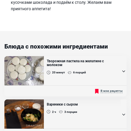
кусочками шоколада и подаём к столу. Желаем вам
приятного аппетита!
Блюда с похожими ингредиентами
Творожная пастила на желатине с
молоком
20
минут
6
порций
Сладкое угощение для детей, хотя и взрослые не прочь
В мои рецепты
полакомиться такой вкуснотищей. Приготовить пастилу на
самом деле не очень то и трудно. Единственное неудобство -
нужно будет долго ждать, пока она застынет...
Вареники с сыром
Ингредиенты:
2 ч
3
порции
Молоко, Творог, Желатин, Сахар