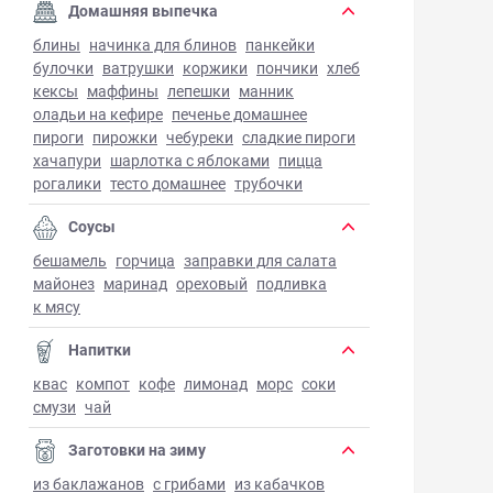
Домашняя выпечка
блины
начинка для блинов
панкейки
булочки
ватрушки
коржики
пончики
хлеб
кексы
маффины
лепешки
манник
оладьи на кефире
печенье домашнее
пироги
пирожки
чебуреки
сладкие пироги
хачапури
шарлотка с яблоками
пицца
рогалики
тесто домашнее
трубочки
Соусы
бешамель
горчица
заправки для салата
майонез
маринад
ореховый
подливка
к мясу
Напитки
квас
компот
кофе
лимонад
морс
соки
смузи
чай
Заготовки на зиму
из баклажанов
с грибами
из кабачков