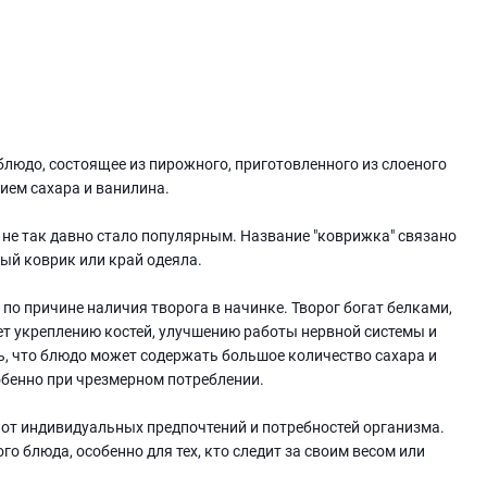
 блюдо, состоящее из пирожного, приготовленного из слоеного
нием сахара и ванилина.
о не так давно стало популярным. Название "коврижка" связано
ый коврик или край одеяла.
по причине наличия творога в начинке. Творог богат белками,
ет укреплению костей, улучшению работы нервной системы и
ь, что блюдо может содержать большое количество сахара и
собенно при чрезмерном потреблении.
от индивидуальных предпочтений и потребностей организма.
о блюда, особенно для тех, кто следит за своим весом или