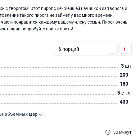
и с творогом! Этот пирог с нежнейшей начинкой из творога и
овление такого пирога не займёт у вас много времени.
 чаю и понравится каждому вашему члену семьи. Пирог очень
бязательно попробуйте приготовить!
–
+
3
шт
200
г
180
г
5
ст.л.
400
г
ца объемных мер
30 минут