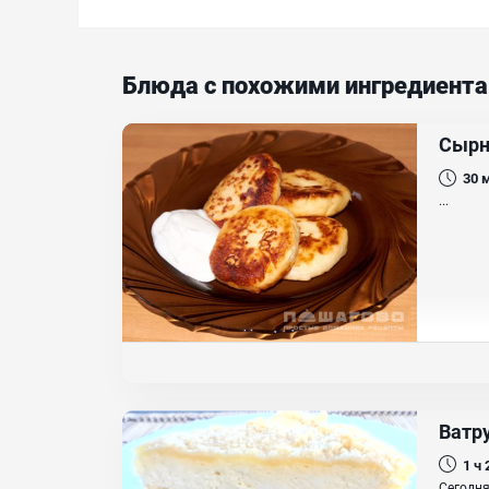
Блюда с похожими ингредиент
Сырн
30
...
Ватр
1 ч
Сегодня