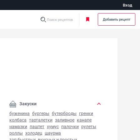
Вход
Добавить рецепт
Поиск рецептов
рижка с творогом - фото готового блюда
Закуски
буженина
бургеры
бутерброды
гренки
колбаса
тарталетки
заливное
канапе
намазки
паштет
хумус
палочки
рулеты
роллы
холодец
шаурма
топ быстрых, вкусных и простых