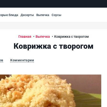
торые блюда
Десерты
Выпечка
Соусы
Главная
Выпечка
Коврижка с творогом
Коврижка с творогом
ов
Комментарии
Ков