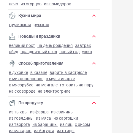
лечо
из огурцов
из помидоров
Кухни мира
грузинская
русская
Поводы и праздники
великий пост
на день рождения
завтрак
обед
праздничный стол
новый год
ужин
Способ приготовления
в духовке
в казане
варить в кастрюле
в микроволновке
в мультиварке
в мясорубке
на мангале
готовить на пару
на сковороде
на электрогриле
По продукту
из тыквы
из фарша
из свинины
из говядины
из мяса
из картошки
из творога
из баранины
из яиц
с рисом
из макарон
из йогурта
из птицы