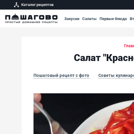
Каталог рецептов
Закуски
Салаты
Первые блюда
В
Глав
Салат "Крас
Пошаговый рецепт с фото
Советы кулинар
Салат "Красное море" с помидорами и слад