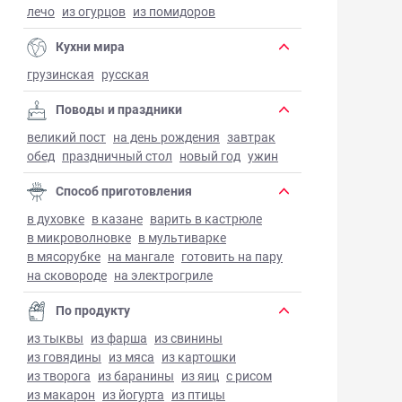
лечо
из огурцов
из помидоров
Кухни мира
грузинская
русская
Поводы и праздники
великий пост
на день рождения
завтрак
обед
праздничный стол
новый год
ужин
Способ приготовления
в духовке
в казане
варить в кастрюле
в микроволновке
в мультиварке
в мясорубке
на мангале
готовить на пару
на сковороде
на электрогриле
По продукту
из тыквы
из фарша
из свинины
из говядины
из мяса
из картошки
из творога
из баранины
из яиц
с рисом
из макарон
из йогурта
из птицы