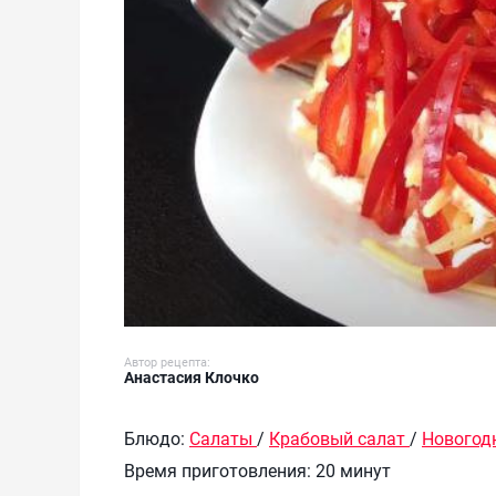
Автор рецепта:
Анастасия Клочко
Блюдо:
Салаты
/
Крабовый салат
/
Новогод
Время приготовления:
20 минут