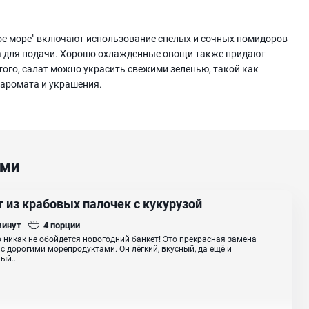
ное море" включают использование спелых и сочных помидоров
ка для подачи. Хорошо охлажденные овощи также придают
того, салат можно украсить свежими зеленью, такой как
 аромата и украшения.
ами
 из крабовых палочек с кукурузой
минут
4
порции
о никак не обойдется новогодний банкет! Это прекрасная замена
 с дорогими морепродуктами. Он лёгкий, вкусный, да ещё и
ый...