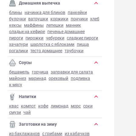
Домашняя выпечка
блины
начинка для блинов
панкейки
булочки
ватрушки
коржики
пончики
хлеб
кексы
маффины
лепешки
манник
оладьи на кефире
печенье домашнее
пироги
пирожки
чебуреки
сладкие пироги
хачапури
шарлотка с яблоками
пицца
рогалики
тесто домашнее
трубочки
Соусы
бешамель
горчица
заправки для салата
майонез
маринад
ореховый
подливка
к мясу
Напитки
квас
компот
кофе
лимонад
морс
соки
смузи
чай
Заготовки на зиму
из баклажанов
с грибами
из кабачков