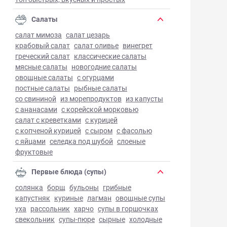
Салаты
салат мимоза
салат цезарь
крабовый салат
салат оливье
винегрет
греческий салат
классические салаты
мясные салаты
новогодние салаты
овощные салаты
с огурцами
постные салаты
рыбные салаты
со свининой
из морепродуктов
из капусты
с ананасами
с корейской морковью
салат с креветками
с курицей
с копченой курицей
с сыром
с фасолью
с яйцами
селедка под шубой
слоеные
фруктовые
Первые блюда (супы)
солянка
борщ
бульоны
грибные
капустняк
куриные
лагман
овощные супы
уха
рассольник
харчо
супы в горшочках
свекольник
супы-пюре
сырные
холодные