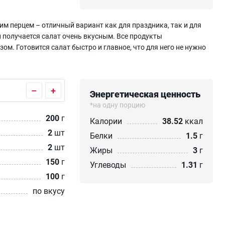
им перцем – отличный вариант как для праздника, так и для
и получается салат очень вкусным. Все продукты
. Готовится салат быстро и главное, что для него не нужно
–
+
Энергетическая ценность
*на одну порцию
200
г
Калории
38.52
ккал
2
шт
Белки
1.5
г
2
шт
Жиры
3
г
150
г
Углеводы
1.31
г
100
г
по вкусу