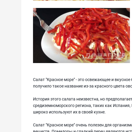
Салат "Красное море" - это освежающее и вкусное
получило такое название из-за красного цвета ов
История этого салата неизвестна, но предполагает
средиземноморского региона, таких как Испания,
широко используют их в своей кухне.
Салат "Красное море" очень полезен для организ
веществ. Помидоры и сладкий перец являются ист