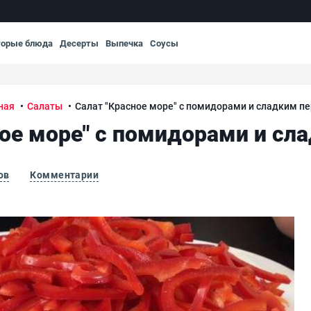
торые блюда
Десерты
Выпечка
Соусы
ная
Салаты
Салат "Красное море" с помидорами и сладким п
ное море" с помидорами и сл
ов
Комментарии
ким перцем
Сал