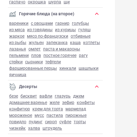
гаспачо
окрошка
шурпа
щи
Горячие блюда (на второе)
вареники
с овощами
гарнир
голубцы
из мяса
из говядины
из курицы
гуляш
жаркое
мясо по-французски
отбивные
из рыбы
жульен
запеканка
каша
котлеты
лазанья
омлет
паста и макароны
пельмени
плов
постное горячее
рагу
стейки
сырники
тефтели
фаршированные перцы
хинкали
шашлыки
яичница
Десерты
безе
бисквит
вафли
глазурь
джем
домашнее варенье
желе
зефир
конфеты
конфитюр
крем для торта
мармелад
мороженое
мусс
пастила
пирожные
повидло
пудинг
сироп
суфле
торты
чизкейк
халва
штрудель