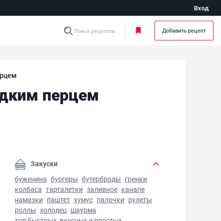
Вход
Добавить рецепт
Поиск рецептов
ерцем
адким перцем
ат "Красное море" с помидорами и сладким перцем - фото
Закуски
буженина
бургеры
бутерброды
гренки
колбаса
тарталетки
заливное
канапе
намазки
паштет
хумус
палочки
рулеты
роллы
холодец
шаурма
топ быстрых, вкусных и простых