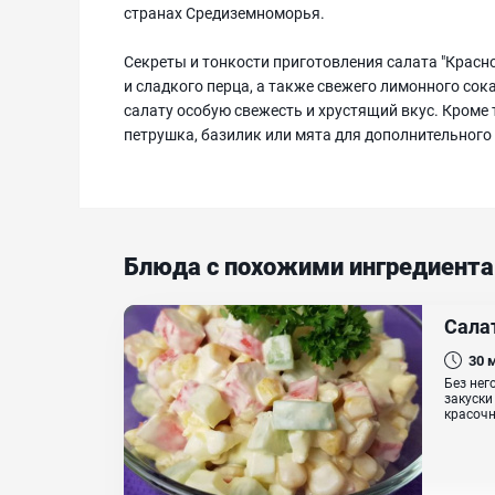
странах Средиземноморья.
Секреты и тонкости приготовления салата "Крас
и сладкого перца, а также свежего лимонного со
салату особую свежесть и хрустящий вкус. Кроме 
петрушка, базилик или мята для дополнительного
Блюда с похожими ингредиент
Салат
30
Без нег
закуски
красочн