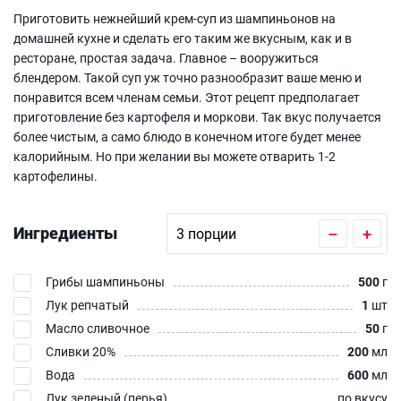
Приготовить нежнейший крем-суп из шампиньонов на
домашней кухне и сделать его таким же вкусным, как и в
ресторане, простая задача. Главное – вооружиться
блендером. Такой суп уж точно разнообразит ваше меню и
понравится всем членам семьи. Этот рецепт предполагает
приготовление без картофеля и моркови. Так вкус получается
более чистым, а само блюдо в конечном итоге будет менее
калорийным. Но при желании вы можете отварить 1-2
картофелины.
Ингредиенты
–
+
Грибы шампиньоны
500
г
Лук репчатый
1
шт
Масло сливочное
50
г
Сливки 20%
200
мл
Вода
600
мл
Лук зеленый (перья)
по вкусу