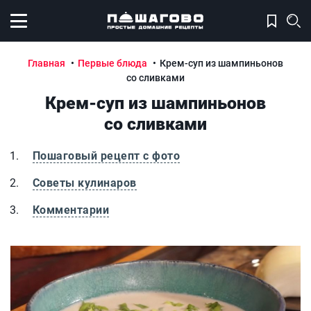
Открыть меню
Главная
Первые блюда
Крем-суп из шампиньонов
со сливками
Крем-суп из шампиньонов
со сливками
Пошаговый рецепт с фото
Советы кулинаров
Комментарии
Крем-суп из шампиньонов со сливками
К