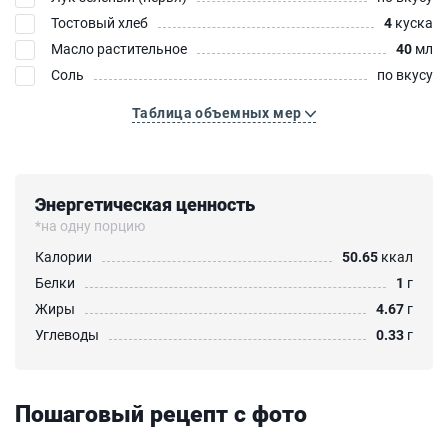
Тостовый хлеб
4
куска
Масло растительное
40
мл
Соль
по вкусу
Таблица объемных мер
Энергетическая ценность
*на одну порцию
Калории
50.65
ккал
Белки
1
г
Жиры
4.67
г
Углеводы
0.33
г
Пошаговый рецепт с фото