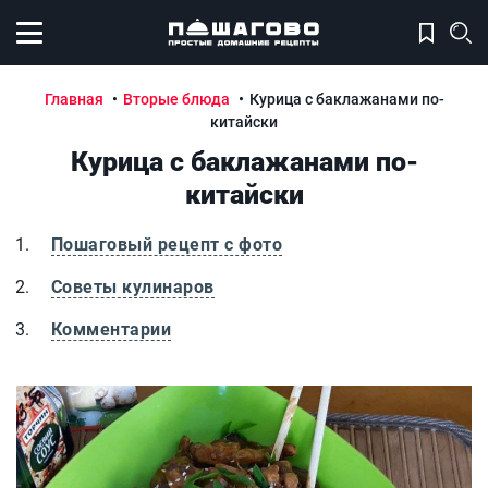
Открыть меню
Главная
Вторые блюда
Курица с баклажанами по-
китайски
Курица с баклажанами по-
китайски
Пошаговый рецепт с фото
Советы кулинаров
Комментарии
Курица с баклажанами по-китайски
К