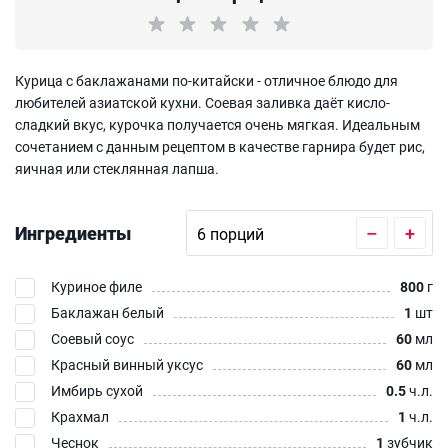
Курица с баклажанами по-китайски - отличное блюдо для
любителей азиатской кухни. Соевая заливка даёт кисло-
сладкий вкус, курочка получается очень мягкая. Идеальным
сочетанием с данным рецептом в качестве гарнира будет рис,
яичная или стеклянная лапша.
Ингредиенты
–
+
Куриное филе
800
г
Баклажан белый
1
шт
Соевый соус
60
мл
Красный винный уксус
60
мл
Имбирь сухой
0.5
ч.л.
Крахмал
1
ч.л.
Чеснок
1
зубчик