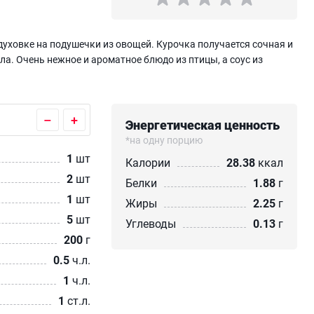
духовке на подушечки из овощей. Курочка получается сочная и
ла. Очень нежное и ароматное блюдо из птицы, а соус из
–
+
Энергетическая ценность
*на одну порцию
1
шт
Калории
28.38
ккал
2
шт
Белки
1.88
г
1
шт
Жиры
2.25
г
5
шт
Углеводы
0.13
г
200
г
0.5
ч.л.
1
ч.л.
1
ст.л.