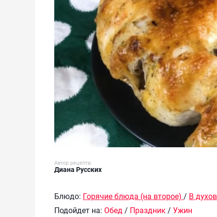
Автор рецепта:
Диана Русских
Блюдо:
Горячие блюда (на второе)
/
В духо
Подойдет на:
Обед
/
Праздник
/
Ужин