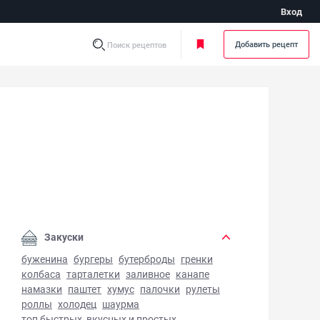
Вход
Добавить рецепт
Поиск рецептов
ица в духовке с лимоном - фото готового блюда
Закуски
буженина
бургеры
бутерброды
гренки
колбаса
тарталетки
заливное
канапе
намазки
паштет
хумус
палочки
рулеты
роллы
холодец
шаурма
топ быстрых, вкусных и простых