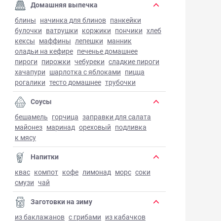
Домашняя выпечка
блины
начинка для блинов
панкейки
булочки
ватрушки
коржики
пончики
хлеб
кексы
маффины
лепешки
манник
оладьи на кефире
печенье домашнее
пироги
пирожки
чебуреки
сладкие пироги
хачапури
шарлотка с яблоками
пицца
рогалики
тесто домашнее
трубочки
Соусы
бешамель
горчица
заправки для салата
майонез
маринад
ореховый
подливка
к мясу
Напитки
квас
компот
кофе
лимонад
морс
соки
смузи
чай
Заготовки на зиму
из баклажанов
с грибами
из кабачков