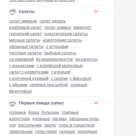
Салаты
салат мимоза
салат цезарь
крабовый салат
салат оливье
винегрет
греческий салат
классические салаты
мясные салаты
новогодние салаты
овощные салаты
с огурцами
постные салаты
рыбные салаты
со свининой
из морепродуктов
из капусты
с ананасами
с корейской морковью
салат с креветками
с курицей
с копченой курицей
с сыром
с фасолью
с яйцами
селедка под шубой
слоеные
фруктовые
Первые блюда (супы)
солянка
борщ
бульоны
грибные
капустняк
куриные
лагман
овощные супы
уха
рассольник
харчо
супы в горшочках
свекольник
супы-пюре
сырные
холодные