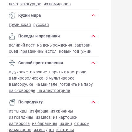
лечо
из огурцов
из помидоров
Кухни мира
грузинская
русская
Поводы и праздники
великий пост
на день рождения
завтрак
обед
праздничный стол
новый год
ужин
Способ приготовления
в духовке
в казане
варить в кастрюле
в микроволновке
в мультиварке
в мясорубке
на мангале
готовить на пару
на сковороде
на электрогриле
По продукту
из тыквы
из фарша
из свинины
из говядины
из мяса
из картошки
из творога
из баранины
из яиц
с рисом
из макарон
из йогурта
из птицы