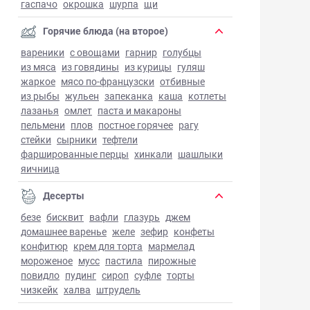
гаспачо
окрошка
шурпа
щи
Горячие блюда (на второе)
вареники
с овощами
гарнир
голубцы
из мяса
из говядины
из курицы
гуляш
жаркое
мясо по-французски
отбивные
из рыбы
жульен
запеканка
каша
котлеты
лазанья
омлет
паста и макароны
пельмени
плов
постное горячее
рагу
стейки
сырники
тефтели
фаршированные перцы
хинкали
шашлыки
яичница
Десерты
безе
бисквит
вафли
глазурь
джем
домашнее варенье
желе
зефир
конфеты
конфитюр
крем для торта
мармелад
мороженое
мусс
пастила
пирожные
повидло
пудинг
сироп
суфле
торты
чизкейк
халва
штрудель