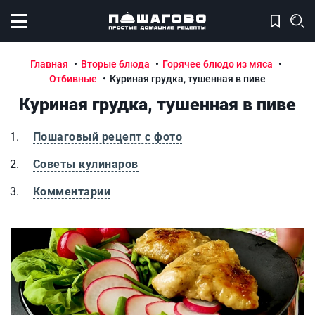
Открыть меню
Главная
Вторые блюда
Горячее блюдо из мяса
Отбивные
Куриная грудка, тушенная в пиве
Куриная грудка, тушенная в пиве
Пошаговый рецепт с фото
Советы кулинаров
Комментарии
Куриная грудка, тушенная в пиве
К