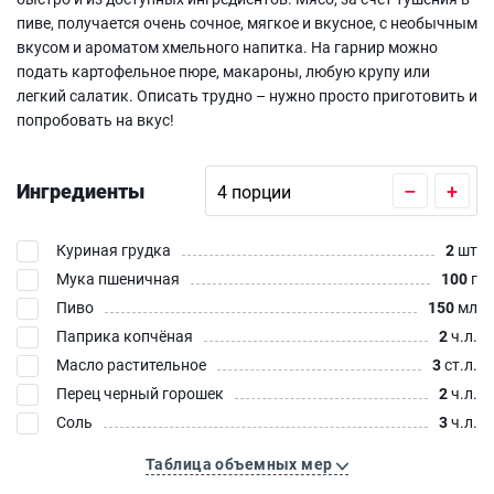
пиве, получается очень сочное, мягкое и вкусное, с необычным
вкусом и ароматом хмельного напитка. На гарнир можно
подать картофельное пюре, макароны, любую крупу или
легкий салатик. Описать трудно – нужно просто приготовить и
попробовать на вкус!
Ингредиенты
–
+
Куриная грудка
2
шт
Мука пшеничная
100
г
Пиво
150
мл
Паприка копчёная
2
ч.л.
Масло растительное
3
ст.л.
Перец черный горошек
2
ч.л.
Соль
3
ч.л.
Таблица объемных мер