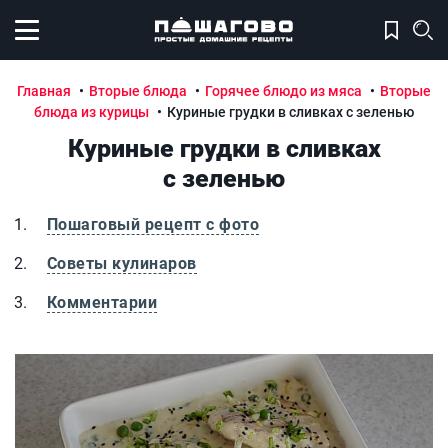
Открыть меню
Главная
Вторые блюда
Горячее блюдо из мяса
Вторые
блюда из курицы
Куриные грудки в сливках с зеленью
Куриные грудки в сливках
с зеленью
Пошаговый рецепт с фото
Советы кулинаров
Комментарии
Куриные грудки в сливках с зеленью
К