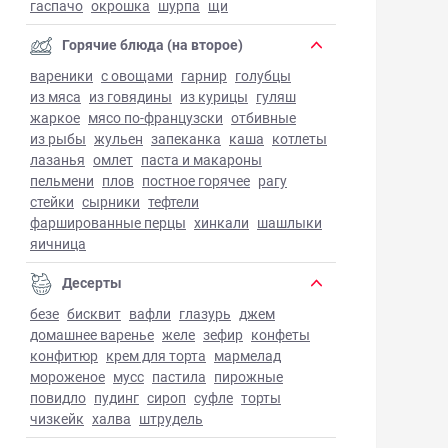
гаспачо
окрошка
шурпа
щи
Горячие блюда (на второе)
вареники
с овощами
гарнир
голубцы
из мяса
из говядины
из курицы
гуляш
жаркое
мясо по-французски
отбивные
из рыбы
жульен
запеканка
каша
котлеты
лазанья
омлет
паста и макароны
пельмени
плов
постное горячее
рагу
стейки
сырники
тефтели
фаршированные перцы
хинкали
шашлыки
яичница
Десерты
безе
бисквит
вафли
глазурь
джем
домашнее варенье
желе
зефир
конфеты
конфитюр
крем для торта
мармелад
мороженое
мусс
пастила
пирожные
повидло
пудинг
сироп
суфле
торты
чизкейк
халва
штрудель