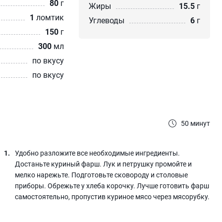
80
г
Жиры
15.5
г
1
ломтик
Углеводы
6
г
150
г
300
мл
по вкусу
по вкусу
50 минут
Удобно разложите все необходимые ингредиенты.
Достаньте куриный фарш. Лук и петрушку промойте и
мелко нарежьте. Подготовьте сковороду и столовые
приборы. Обрежьте у хлеба корочку. Лучше готовить фарш
самостоятельно, пропустив куриное мясо через мясорубку.