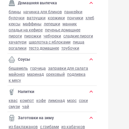
Домашняя выпечка
блины
начинка для блинов
панкейки
булочки
ватрушки
коржики
пончики
хлеб
кексы
маффины
лепешки
манник
оладьи на кефире
печенье домашнее
пироги
пирожки
чебуреки
сладкие пироги
хачапури
шарлотка с яблоками
пицца
рогалики
тесто домашнее
трубочки
Соусы
бешамель
горчица
заправки для салата
майонез
маринад
ореховый
подливка
к мясу
Напитки
квас
компот
кофе
лимонад
морс
соки
смузи
чай
Заготовки на зиму
из баклажанов
с грибами
из кабачков