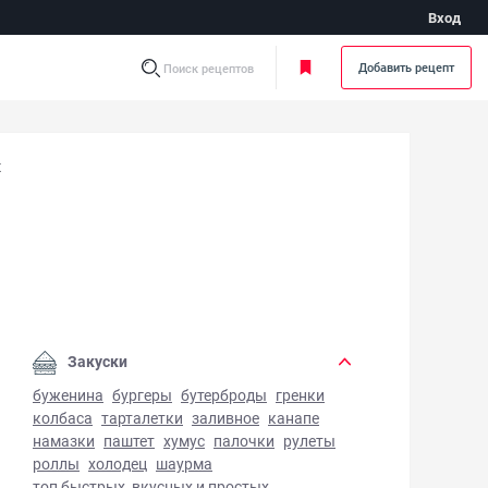
Вход
Добавить рецепт
Поиск рецептов
х
иные котлеты в сухарях - фото готового блюда
Закуски
буженина
бургеры
бутерброды
гренки
колбаса
тарталетки
заливное
канапе
намазки
паштет
хумус
палочки
рулеты
роллы
холодец
шаурма
топ быстрых, вкусных и простых