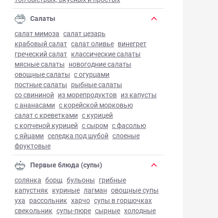
Салаты
салат мимоза
салат цезарь
крабовый салат
салат оливье
винегрет
греческий салат
классические салаты
мясные салаты
новогодние салаты
овощные салаты
с огурцами
постные салаты
рыбные салаты
со свининой
из морепродуктов
из капусты
с ананасами
с корейской морковью
салат с креветками
с курицей
с копченой курицей
с сыром
с фасолью
с яйцами
селедка под шубой
слоеные
фруктовые
Первые блюда (супы)
солянка
борщ
бульоны
грибные
капустняк
куриные
лагман
овощные супы
уха
рассольник
харчо
супы в горшочках
свекольник
супы-пюре
сырные
холодные