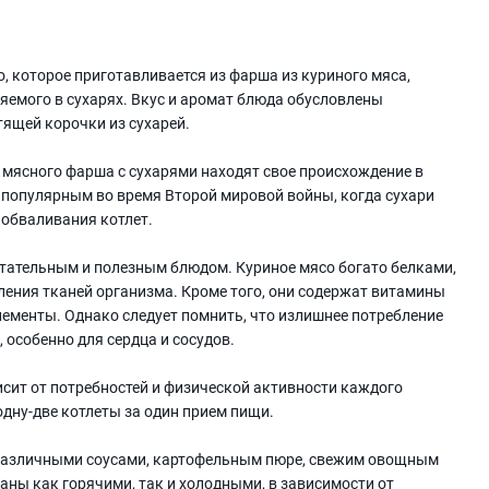
о, которое приготавливается из фарша из куриного мяса,
яемого в сухарях. Вкус и аромат блюда обусловлены
тящей корочки из сухарей.
з мясного фарша с сухарями находят свое происхождение в
 популярным во время Второй мировой войны, когда сухари
 обваливания котлет.
итательным и полезным блюдом. Куриное мясо богато белками,
ения тканей организма. Кроме того, они содержат витамины
лементы. Однако следует помнить, что излишнее потребление
особенно для сердца и сосудов.
исит от потребностей и физической активности каждого
одну-две котлеты за один прием пищи.
 различными соусами, картофельным пюре, свежим овощным
аны как горячими, так и холодными, в зависимости от