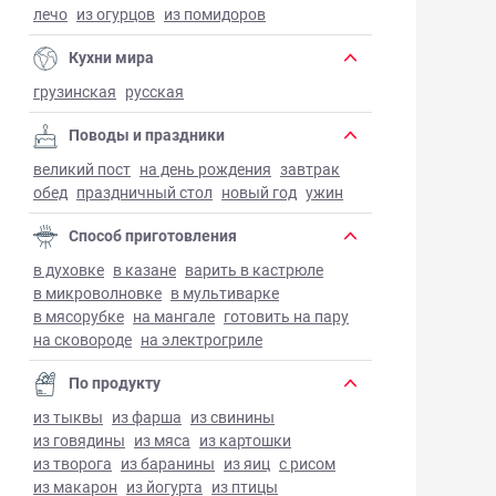
лечо
из огурцов
из помидоров
Кухни мира
грузинская
русская
Поводы и праздники
великий пост
на день рождения
завтрак
обед
праздничный стол
новый год
ужин
Способ приготовления
в духовке
в казане
варить в кастрюле
в микроволновке
в мультиварке
в мясорубке
на мангале
готовить на пару
на сковороде
на электрогриле
По продукту
из тыквы
из фарша
из свинины
из говядины
из мяса
из картошки
из творога
из баранины
из яиц
с рисом
из макарон
из йогурта
из птицы