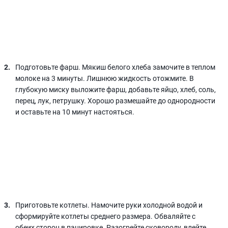
Подготовьте фарш. Мякиш белого хлеба замочите в теплом
молоке на 3 минуты. Лишнюю жидкость отожмите. В
глубокую миску выложите фарш, добавьте яйцо, хлеб, соль,
перец, лук, петрушку. Хорошо размешайте до однородности
и оставьте на 10 минут настояться.
Приготовьте котлеты. Намочите руки холодной водой и
сформируйте котлеты среднего размера. Обваляйте с
обеих сторон в панировке. Разогрейте сковороду, влейте