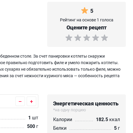
5
Рейтинг на основе 1 голоса
Оцените рецепт
обеденном столе. За счет панировки котлеты снаружи
ое правильно подготовить филе и умело пожарить котлеты.
х сухарях не обязательно использовать только филе, можно
ения за счет нежности куриного мяса — особенность рецепта
–
+
Энергетическая ценность
*на одну порцию
1
шт
Калории
182.5
ккал
500
г
Белки
5
г