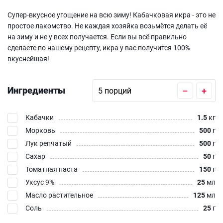
Супер-вкусное угощение на всю зиму! Кабачковая икра - это не
простое лакомство. Не каждая хозяйка возьмётся делать её
на зиму и не у всех получается. Если вы всё правильно
сделаете по нашему рецепту, икра у вас получится 100%
вкуснейшая!
Ингредиенты
–
+
Кабачки
1.5
кг
Морковь
500
г
Лук репчатый
500
г
Сахар
50
г
Томатная паста
150
г
Уксус 9%
25
мл
Масло растительное
125
мл
Соль
25
г