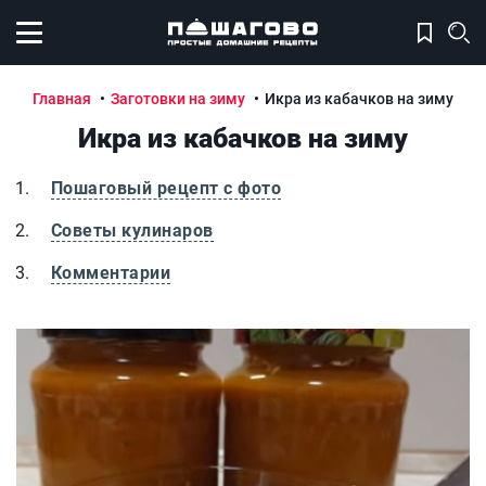
Открыть меню
Главная
Заготовки на зиму
Икра из кабачков на зиму
Икра из кабачков на зиму
Пошаговый рецепт с фото
Советы кулинаров
Комментарии
Икра из кабачков на зиму
И