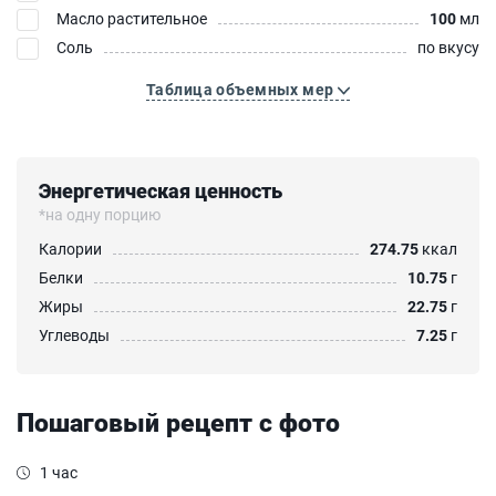
Масло растительное
100
мл
Соль
по вкусу
Таблица объемных мер
Энергетическая ценность
*на одну порцию
Калории
274.75
ккал
Белки
10.75
г
Жиры
22.75
г
Углеводы
7.25
г
Пошаговый рецепт с фото
1 час