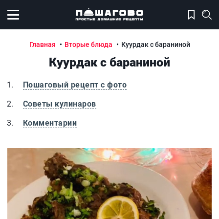
Открыть меню
Главная
Вторые блюда
Куурдак с бараниной
Куурдак с бараниной
Пошаговый рецепт с фото
Советы кулинаров
Комментарии
Куурдак с бараниной
К