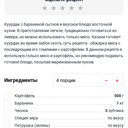
Куурдак с бараниной сытное и вкусное блюдо восточной
кухни. В приготовлении легкое, традиционно готовиться из
ливера, но можно использовать только мясо. Казахи готовят
куурдак во время забоя скота, суть рецепта - обжарка мяса с
последующим его томлении с картофелем. В данном рецепте я
использую только мясо и картофель, но рекомендую подавать
готовое блюдо, посыпав маринованным луком.
Ингредиенты
–
+
Картофель
500
г
Баранина
1
кг
Чеснок
3
зубчика
Специя зира
по вкусу
Петрушка (зелень)
по вкусу