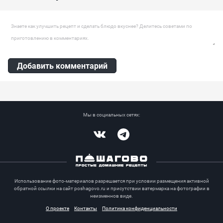
любыми другими грибами....
Оставить комментарий
Добавить комментарий
Мы в социальных сетях:
Vkontakte
Telegram
Использование фото-материалов разрешается при условии размещения активной
обратной ссылки на сайт poshagovo.ru и присутствии ватермарка на фотографии в
неизменнов виде.
О проекте
Контакты
Политика конфиденциальности