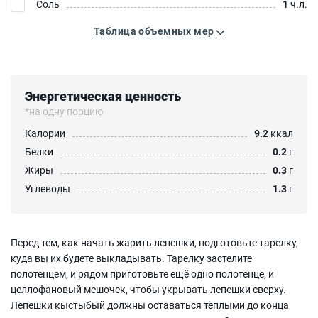
Соль
1
ч.л.
Таблица объемных мер
Энергетическая ценность
*на одну порцию
Калории
9.2
ккал
Белки
0.2
г
Жиры
0.3
г
Углеводы
1.3
г
Перед тем, как начать жарить лепешки, подготовьте тарелку,
куда вы их будете выкладывать. Тарелку застелите
полотенцем, и рядом приготовьте ещё одно полотенце, и
целлофановый мешочек, чтобы укрывать лепешки сверху.
Лепешки кыстыбый должны оставаться тёплыми до конца