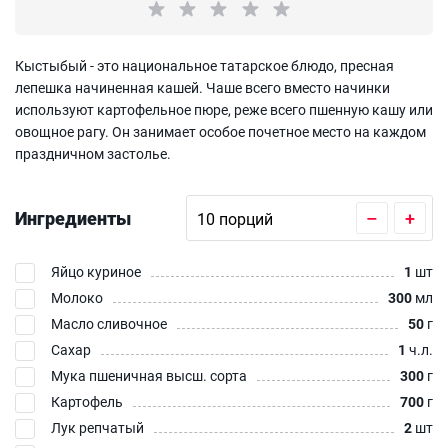
Кыстыбый - это национальное татарское блюдо, пресная
лепешка начиненная кашей. Чаше всего вместо начинки
используют картофельное пюре, реже всего пшенную кашу или
овощное рагу. Он занимает особое почетное место на каждом
праздничном застолье.
Ингредиенты
–
+
Яйцо куриное
1
шт
Молоко
300
мл
Масло сливочное
50
г
Сахар
1
ч.л.
Мука пшеничная высш. сорта
300
г
Картофель
700
г
Лук репчатый
2
шт