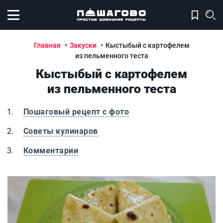
Открыть меню
Главная
Закуски
Кыстыбый с картофелем
из пельменного теста
Кыстыбый с картофелем
из пельменного теста
Пошаговый рецепт с фото
Советы кулинаров
Комментарии
Кыстыбый с картофелем из пельменного теста
К