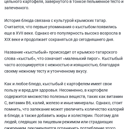
цельного картофеля, завернутого в тонкое пельменное тесто и
запеченного.
История блюда связана с культурой крымских татар.
Считается, что первые упоминания о кыстыбом появились
еще в XVII веке. Однако его популярность высоко возросла в
XIX веке и продолжает сохраняться до сегодняшнего дня.
Название «кыстыбый» происходит от крымско-татарского
слова «кыстыб», что означает «маленький пирог». Кыстыбый
часто ассоциируется с нежностью и изящностью, благодаря
своему нежному тесту и утонченному вкусу.
Как и любое блюдо, кыстыбый с картофелем имеет свои
пользу и вред для здоровья. Несомненно, в картофеле
содержится множество полезных веществ, таких как витамин
С, витамин В6, калий, железо и иные минералы. Однако, стоит
помнить, что запекание может увеличить количество калорий
в блюде, а также добавить жиры и холестерин. Поэтому для
людей, следящих за пищевым режимом или страдающих
ожирением, рекомендуется ограничить потребление этого