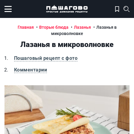
Открыть меню
Главная
Вторые блюда
Лазанья
Лазанья в
микроволновке
Лазанья в микроволновке
Пошаговый рецепт с фото
Комментарии
Лазанья в микроволновке
Л