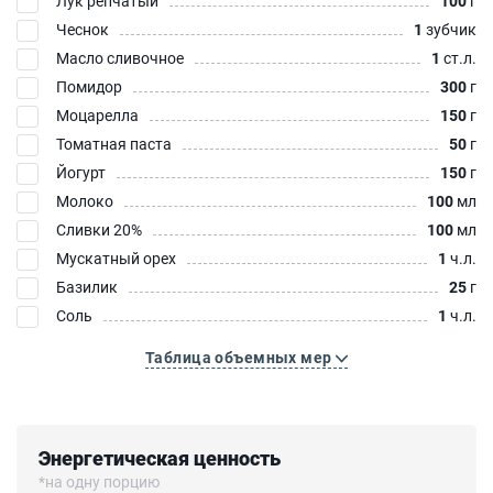
Лук репчатый
100
г
Чеснок
1
зубчик
Масло сливочное
1
ст.л.
Помидор
300
г
Моцарелла
150
г
Томатная паста
50
г
Йогурт
150
г
Молоко
100
мл
Сливки 20%
100
мл
Мускатный орех
1
ч.л.
Базилик
25
г
Соль
1
ч.л.
Таблица объемных мер
Энергетическая ценность
*на одну порцию