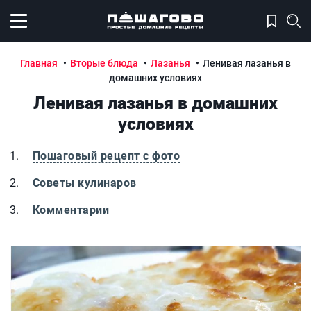
Открыть меню
Главная
Вторые блюда
Лазанья
Ленивая лазанья в
домашних условиях
Ленивая лазанья в домашних
условиях
Пошаговый рецепт с фото
Советы кулинаров
Комментарии
Ленивая лазанья в домашних условиях
Л