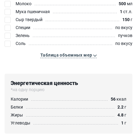
Молоко
500
мл
Мука пшеничная
1
ст.л.
Сыр твердый
150
г
Специи
по вкусу
Зелень
пучков
Соль
по вкусу
Таблица объемных мер
Энергетическая ценность
*на одну порцию
Калории
56
ккал
Белки
2.2
г
Жиры
4.8
г
Углеводы
1
г