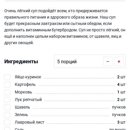
Очень лёгкий суп подойдёт всем, кто придерживается
правильного питания и здорового образа жизни. Наш суп
будет прекрасным завтраком или сытным обедом, если
дополнить витаминным бутербродом. Суп не просто лёгкий, он
ещё и наполнен целым набором витаминов, от щавеля, яиц и
других овощей.
Ингредиенты
–
+
Яйцо куриное
2
шт
Картофель
4
шт
Морковь
1
шт
Лук репчатый
2
шт
Щавель
пучков
Зелень
пучков
Лавровый лист
3
шт
Соль
по вкусу