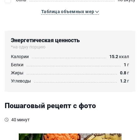
Таблица объемных мер
Энергетическая ценность
*на одну порцию
Калории
15.2
ккал
Белки
1
г
Жиры
0.8
г
Углеводы
1.2
г
Пошаговый рецепт с фото
40 минут