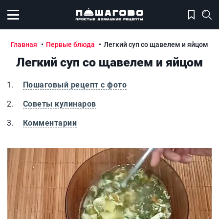
Открыть меню
Главная
Первые блюда
Легкий суп со щавелем и яйцом
Легкий суп со щавелем и яйцом
Пошаговый рецепт с фото
Советы кулинаров
Комментарии
Легкий суп со щавелем и яйцом
Л