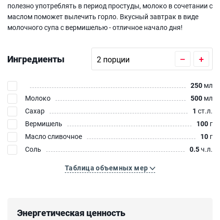
полезно употреблять в период простуды, молоко в сочетании с
маслом поможет вылечить горло. Вкусный завтрак в виде
молочного супа с вермишелью - отличное начало дня!
Ингредиенты
–
+
250
мл
Молоко
500
мл
Сахар
1
ст.л.
Вермишель
100
г
Масло сливочное
10
г
Соль
0.5
ч.л.
Таблица объемных мер
Энергетическая ценность