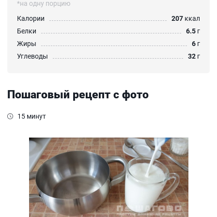
*на одну порцию
Калории
207
ккал
Белки
6.5
г
Жиры
6
г
Углеводы
32
г
Пошаговый рецепт с фото
15 минут