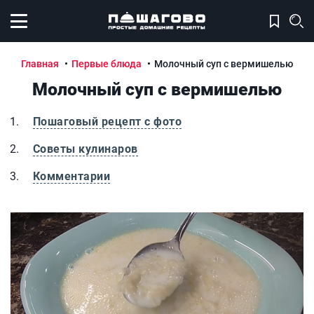
Открыть меню
Главная
Первые блюда
Молочный суп с вермишелью
Молочный суп с вермишелью
Пошаговый рецепт с фото
Советы кулинаров
Комментарии
Молочный суп с вермишелью
М