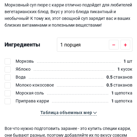
Морковный суп пюре с карри отлично подойдет для любителей
вегетарианских блюд. Вкус у этого блюда пикантный и
необычный! К тому же, этот овощной суп зарядит вас и ваших
близких витаминами и полезными веществами!
Ингредиенты
–
+
Морковь
1
шт
Яблоко
1
кусок
Вода
0.5
стаканов
Молоко кокосовое
0.5
стаканов
Морская соль
1
щепотка
Приправа карри
1
щепотка
Таблица объемных мер
Все что нужно подготовить заранее - это купить специи карри,
они бывают разные, поэтому добавляйте их по вкусу совсем