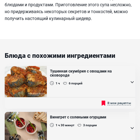
блюдами и продуктами. Приготовление этого супа несложно,
но придерживаясь некоторых секретов и тонкостей, можно
получить настоящий кулинарный шедевр.
Блюда с похожими ингредиентами
Тушенная скумбрия с овощами на
сковороде
1 ч
6
порций
Потрясающая тушеная скумбрия с овощами на сковороде! Рыбка
В мои рецепты
по этому рецепту получается сочной, нежной, очень вкусной, а
овощи чудесно дополняют ее насыщенный вкус. Такое блюдо
можно кушать как в горячем, так и в холодном виде. Готовится
Винегрет с солеными огурцами
очень просто и быстро. Отличный вариант на ужин, в качестве
гарнира к тушенной скумбрии подойдёт картофельное пюре....
1 ч 30
минут
3
порции
Ингредиенты:
Скумбрия, Лук репчатый, Морковь , Перец сладкий, Томатная