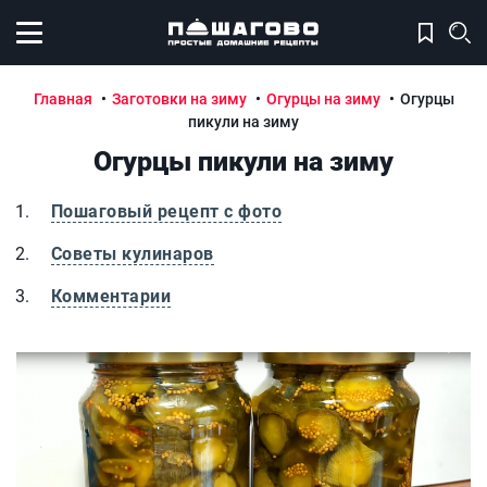
Открыть меню
Главная
Заготовки на зиму
Огурцы на зиму
Огурцы
пикули на зиму
Огурцы пикули на зиму
Пошаговый рецепт с фото
Советы кулинаров
Комментарии
Огурцы пикули на зиму
О