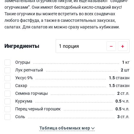
замечательных огурчиков пикули, их еще называют “сэндвич-
огурчиками”. Они имеют бесподобный кисло-сладкий вкус!
Такие огурчики вы можете встретить во всех сэндвичах
любого фастфуда, а также в самостоятельных закусках,
салатах. Для салатов их можно сразу нарезать кубиками.
Ингредиенты
–
+
Огурцы
1
кг
Лук репчатый
2
шт
Уксус 9%
1.5
стакан
Сахар
1.5
стакан
Семена горчицы
2
ст.л.
Куркума
0.5
ч.л.
Перец черный горошек
0.5
ч.л.
Соль
3
ст.л.
Таблица объемных мер