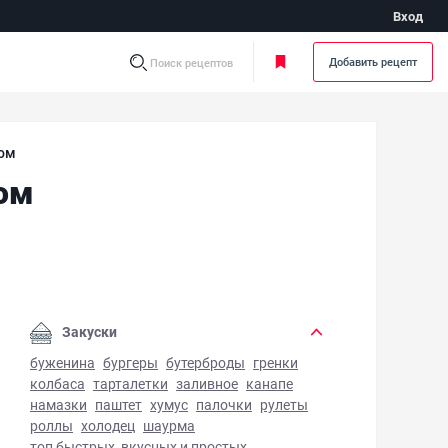
Вход
Добавить рецепт
Поиск рецептов
зом
ом
вье со сметаной и майонезом - фото готового блюда
Закуски
буженина
бургеры
бутерброды
гренки
колбаса
тарталетки
заливное
канапе
намазки
паштет
хумус
палочки
рулеты
роллы
холодец
шаурма
топ быстрых, вкусных и простых