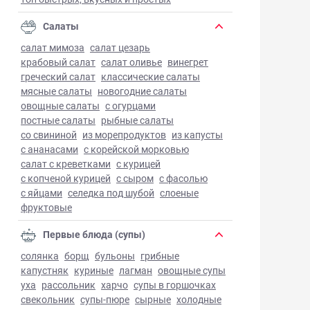
Салаты
салат мимоза
салат цезарь
крабовый салат
салат оливье
винегрет
греческий салат
классические салаты
мясные салаты
новогодние салаты
овощные салаты
с огурцами
постные салаты
рыбные салаты
со свининой
из морепродуктов
из капусты
с ананасами
с корейской морковью
салат с креветками
с курицей
с копченой курицей
с сыром
с фасолью
с яйцами
селедка под шубой
слоеные
фруктовые
Первые блюда (супы)
солянка
борщ
бульоны
грибные
капустняк
куриные
лагман
овощные супы
уха
рассольник
харчо
супы в горшочках
свекольник
супы-пюре
сырные
холодные