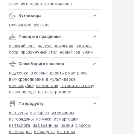
лечо
из огурцов
из помидоров
Кухни мира
грузинская
русская
Поводы и праздники
великий пост
на день рождения
завтрак
обед
праздничный стол
новый год
ужин
Способ приготовления
в духовке
в казане
варить в кастрюле
в микроволновке
в мультиварке
в мясорубке
на мангале
готовить на пару
на сковороде
на электрогриле
По продукту
из тыквы
из фарша
из свинины
из говядины
из мяса
из картошки
из творога
из баранины
из яиц
с рисом
из макарон
из йогурта
из птицы