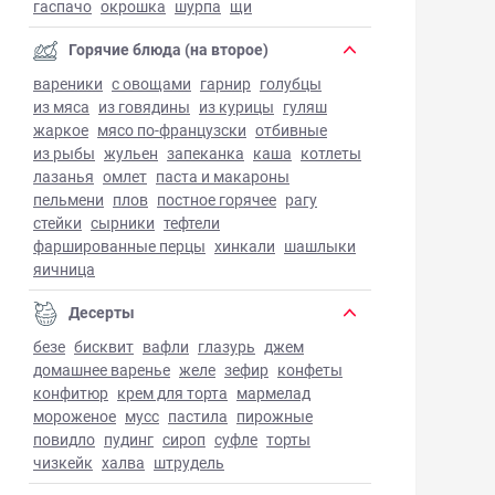
гаспачо
окрошка
шурпа
щи
Горячие блюда (на второе)
вареники
с овощами
гарнир
голубцы
из мяса
из говядины
из курицы
гуляш
жаркое
мясо по-французски
отбивные
из рыбы
жульен
запеканка
каша
котлеты
лазанья
омлет
паста и макароны
пельмени
плов
постное горячее
рагу
стейки
сырники
тефтели
фаршированные перцы
хинкали
шашлыки
яичница
Десерты
безе
бисквит
вафли
глазурь
джем
домашнее варенье
желе
зефир
конфеты
конфитюр
крем для торта
мармелад
мороженое
мусс
пастила
пирожные
повидло
пудинг
сироп
суфле
торты
чизкейк
халва
штрудель