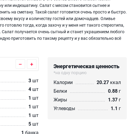
у или индюшатину. Салат с мясом становится сытнее и
ить на сметану. Такой салат готовится очень просто и быстро.
воему вкусу и количеству гостей или домочадцев. Оливье
о готовлю тогда, когда захочу и у меня нет такого стереотипа,
ь. Салат получается очень сытный и станет украшением любого
ндую приготовить по такому рецепту и у вас обязательно всё
–
+
Энергетическая ценность
*на одну порцию
3
шт
Калории
20.27
ккал
4
шт
Белки
0.88
г
1
шт
Жиры
1.37
г
1
шт
Углеводы
1.1
г
1
шт
5
шт
1
банка