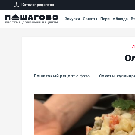
Каталог рецептов
Закуски
Салаты
Первые блюда
В
Гл
О
Пошаговый рецепт с фото
Советы кулинар
Оливье со сметаной и майонезом