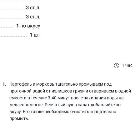
3
ст.л.
3
ст.л.
1
по вкусу
1
шт
1 час
Картофель и морковь тщательно промываем под
проточной водой от излишков грязи и отвариваем в одной
ёмкости в течение 3-40 минут после закипания воды на
медленном огне. Репчатый лук в салат добавляйте по
вкусу. Его также необходимо очистить и тщательно
промыть.