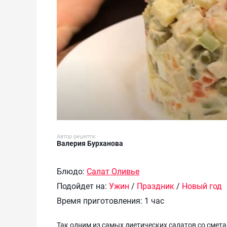
Автор рецепта:
Валерия Бурханова
Блюдо:
Салат Оливье
Подойдет на:
Ужин
/
Праздник
/
Новый год
Время приготовления:
1 час
Так одним из самых диетических салатов со смета