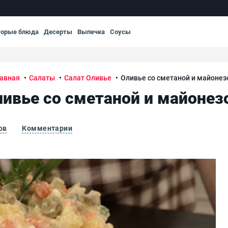
торые блюда
Десерты
Выпечка
Соусы
авная
Салаты
Салат Оливье
Оливье со сметаной и майоне
ливье со сметаной и майонез
ов
Комментарии
Оли