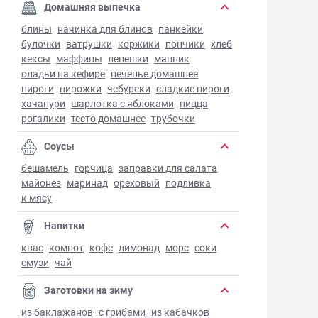
Домашняя выпечка
блины
начинка для блинов
панкейки
булочки
ватрушки
коржики
пончики
хлеб
кексы
маффины
лепешки
манник
оладьи на кефире
печенье домашнее
пироги
пирожки
чебуреки
сладкие пироги
хачапури
шарлотка с яблоками
пицца
рогалики
тесто домашнее
трубочки
Соусы
бешамель
горчица
заправки для салата
майонез
маринад
ореховый
подливка
к мясу
Напитки
квас
компот
кофе
лимонад
морс
соки
смузи
чай
Заготовки на зиму
из баклажанов
с грибами
из кабачков