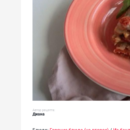
Автор рецепта:
Диана
Блюдо:
Горячие блюда (на второе)
/
Из бак