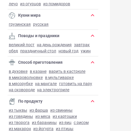
лечо
из огурцов
из помидоров
Кухни мира
грузинская
русская
Поводы и праздники
великий пост
на день рождения
завтрак
обед
праздничный стол
новый год
ужин
Способ приготовления
в духовке
в казане
варить в кастрюле
в микроволновке
в мультиварке
в мясорубке
на мангале
готовить на пару
на сковороде
на электрогриле
По продукту
из тыквы
из фарша
из свинины
из говядины
из мяса
из картошки
из творога
из баранины
из яиц
с рисом
из макарон
из йогурта
из птицы