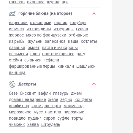
гаспачо
окрошка
шурпа
щи
Горячие блюда (на второе)
вареники
с овощами
гарнир
голубцы
из мяса
из говядины
из курицы
гуляш
жаркое
мясо по-французски
отбивные
из рыбы
жульен
запеканка
каша
котлеты
лазанья
омлет
паста и макароны
пельмени
плов
постное горячее
рагу
стейки
сырники
тефтели
фаршированные перцы
хинкали
шашлыки
яичница
Десерты
безе
бисквит
вафли
глазурь
джем
домашнее варенье
желе
зефир
конфеты
конфитюр
крем для торта
мармелад
мороженое
мусс
пастила
пирожные
повидло
пудинг
сироп
суфле
торты
чизкейк
халва
штрудель