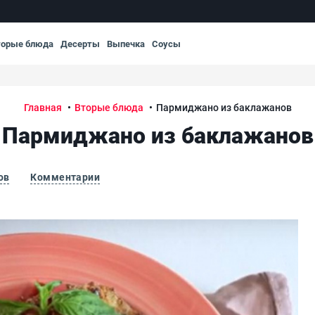
торые блюда
Десерты
Выпечка
Соусы
Главная
Вторые блюда
Пармиджано из баклажанов
Пармиджано из баклажанов
ов
Комментарии
Па