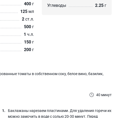
400
г
Углеводы
2.25
г
125
мл
2
ст.л.
500
г
1
ч.л.
150
г
200
г
рованные томаты в собственном соку, белое вино, базилик,
40 минут
Баклажаны нарезаем пластинами. Для удаления горечи их
можно замочить в воде с солью 20-30 минут. Перед