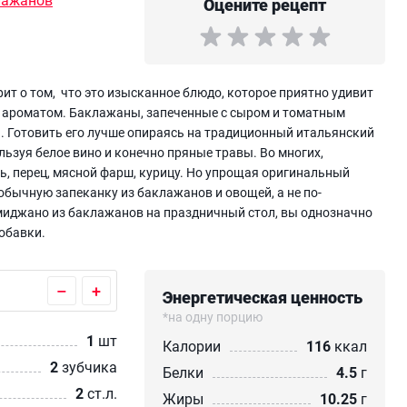
Оцените рецепт
ит о том, что это изысканное блюдо, которое приятно удивит
 ароматом. Баклажаны, запеченные с сыром и томатным
. Готовить его лучше опираясь на традиционный итальянский
льзуя белое вино и конечно пряные травы. Во многих,
, перец, мясной фарш, курицу. Но упрощая оригинальный
обычную запеканку из баклажанов и овощей, а не по-
иджано из баклажанов на праздничный стол, вы однозначно
добавки.
–
+
Энергетическая ценность
*на одну порцию
1
шт
Калории
116
ккал
2
зубчика
Белки
4.5
г
2
ст.л.
Жиры
10.25
г