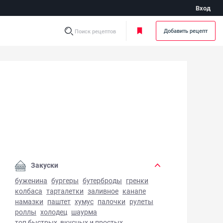
Вход
Добавить рецепт
Поиск рецептов
рмиджано из баклажанов - фото готового блюда
Закуски
буженина
бургеры
бутерброды
гренки
колбаса
тарталетки
заливное
канапе
намазки
паштет
хумус
палочки
рулеты
роллы
холодец
шаурма
топ быстрых, вкусных и простых