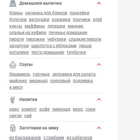
Домашняя выпечка
блины
начинка для блинов
панкейки
булочки
ватрушки
коржики
пончики
хлеб
кексы
маффины
лепешки
манник
оладьи на кефире
печенье домашнее
пироги
пирожки
чебуреки
сладкие пироги
хачапури
шарлотка с яблоками
пицца
рогалики
тесто домашнее
трубочки
Соусы
бешамель
горчица
заправки для салата
майонез
маринад
ореховый
подливка
к мясу
Напитки
квас
компот
кофе
лимонад
морс
соки
смузи
чай
Заготовки на зиму
из баклажанов
с грибами
из кабачков