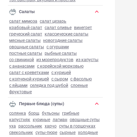
Салаты
салат мимоза
салат цезарь
крабовый салат
салат оливье
винегрет
греческий салат
классические салаты
мясные салаты
новогодние салаты
овощные салаты
с огурцами
постные салаты
рыбные салаты
со свининой
из морепродуктов
из капусты
с ананасами
с корейской морковью
салат с креветками
с курицей
с копченой курицей
с сыром
с фасолью
с яйцами
селедка под шубой
слоеные
фруктовые
Первые блюда (супы)
солянка
борщ
бульоны
грибные
капустняк
куриные
лагман
овощные супы
уха
рассольник
харчо
супы в горшочках
свекольник
супы-пюре
сырные
холодные