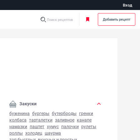
Вход
Добавить рецепт
Поиск рецептов
в из полбы с курицей - фото готового блюда
Закуски
буженина
бургеры
бутерброды
гренки
колбаса
тарталетки
заливное
канапе
намазки
паштет
хумус
палочки
рулеты
роллы
холодец
шаурма
топ быстрых, вкусных и простых