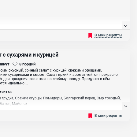
В мои рецепты
 с сухарями и курицей
минут
8
порций
вим вкусный, сочный салат с курицей, свежими овощами,
ми сухариками и сыром. Салат яркий и ароматный, он прекрасно
т для праздничного стола по любому поводу. Продукты в нём
тся идеально!...
иенты:
 грудка, Свежие огурцы, Помидоры, Болгарский перец, Сыр твердый,
 Батон, Майонез
В мои рецепты