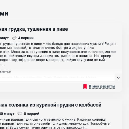
ами
ая грудка, тушенная в пиве
минут
4
порции
 грудка, тушенная в пиве – это блюдо для настоящих мужчин! Рецепт
вления простой, готовится очень быстро и из доступных
ентов. Мясо, за счет тушения в пиве, получается очень сочное, мягкое
ое, с необычным вкусом и ароматом хмельного напитка. На гарнир
одать картофельное пюре, макароны, любую крупу или легкий
...
иенты:
 грудка, Мука пшеничная, Пиво, Паприка копчёная, Масло
ельное
В мои рецепты
ая солянка из куриной грудки с колбасой
 30
минут
8
порций
ичный вариант для сытного семейного ужина. Куриная солянка
 вариант для тех, кто не любит слишком жирную еду. Попробуйте
вить! Ваша семья точно оценит этот потрясающий...