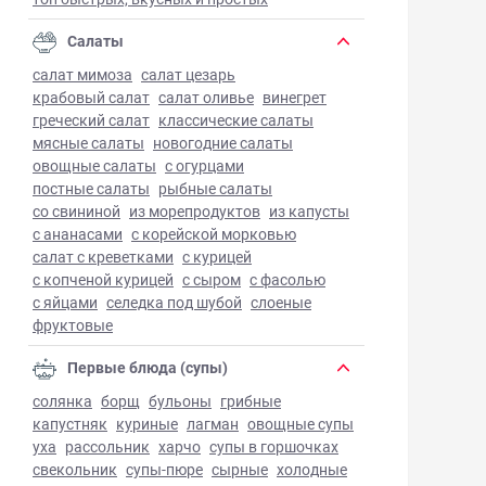
Салаты
салат мимоза
салат цезарь
крабовый салат
салат оливье
винегрет
греческий салат
классические салаты
мясные салаты
новогодние салаты
овощные салаты
с огурцами
постные салаты
рыбные салаты
со свининой
из морепродуктов
из капусты
с ананасами
с корейской морковью
салат с креветками
с курицей
с копченой курицей
с сыром
с фасолью
с яйцами
селедка под шубой
слоеные
фруктовые
Первые блюда (супы)
солянка
борщ
бульоны
грибные
капустняк
куриные
лагман
овощные супы
уха
рассольник
харчо
супы в горшочках
свекольник
супы-пюре
сырные
холодные