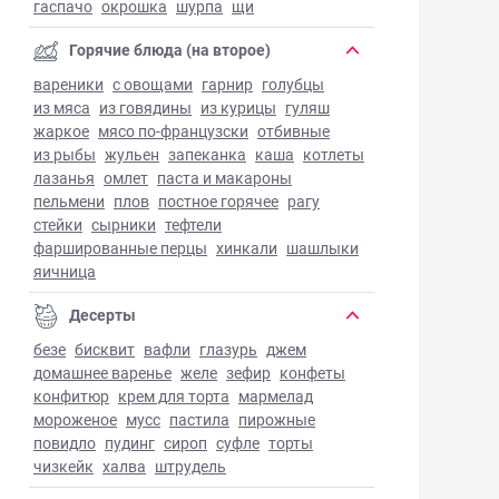
гаспачо
окрошка
шурпа
щи
Горячие блюда (на второе)
вареники
с овощами
гарнир
голубцы
из мяса
из говядины
из курицы
гуляш
жаркое
мясо по-французски
отбивные
из рыбы
жульен
запеканка
каша
котлеты
лазанья
омлет
паста и макароны
пельмени
плов
постное горячее
рагу
стейки
сырники
тефтели
фаршированные перцы
хинкали
шашлыки
яичница
Десерты
безе
бисквит
вафли
глазурь
джем
домашнее варенье
желе
зефир
конфеты
конфитюр
крем для торта
мармелад
мороженое
мусс
пастила
пирожные
повидло
пудинг
сироп
суфле
торты
чизкейк
халва
штрудель