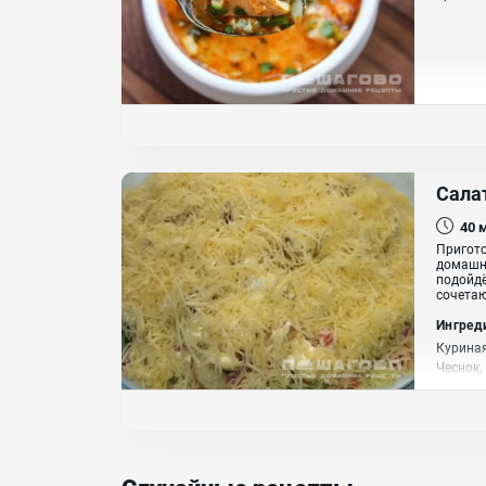
Салат
40
Пригото
домашни
подойдё
сочетаю
Ингред
Куриная
Чеснок,