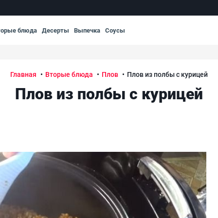
торые блюда
Десерты
Выпечка
Соусы
Главная
Вторые блюда
Плов
Плов из полбы с курицей
Плов из полбы с курицей
Пло