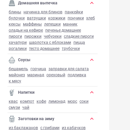
Домашняя выпечка
блины
начинка для блинов
панкейки
булочки
ватрушки
коржики
пончики
хлеб
кексы
маффины
лепешки
манник
оладьи на кефире
печенье домашнее
пироги
пирожки
чебуреки
сладкие пироги
хачапури
шарлотка с яблоками
пицца
рогалики
тесто домашнее
трубочки
Соусы
бешамель
горчица
заправки для салата
майонез
маринад
ореховый
подливка
к мясу
Напитки
квас
компот
кофе
лимонад
морс
соки
смузи
чай
Заготовки на зиму
из баклажанов
с грибами
из кабачков