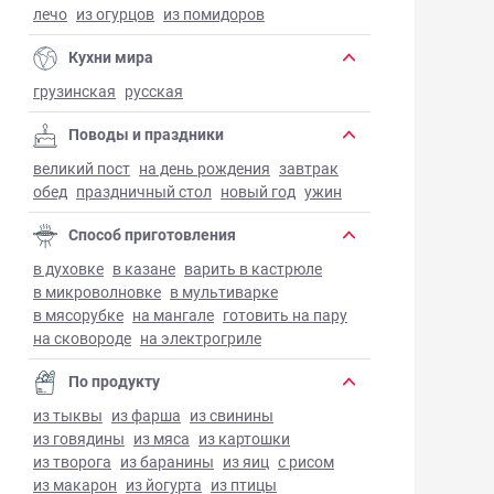
лечо
из огурцов
из помидоров
Кухни мира
грузинская
русская
Поводы и праздники
великий пост
на день рождения
завтрак
обед
праздничный стол
новый год
ужин
Способ приготовления
в духовке
в казане
варить в кастрюле
в микроволновке
в мультиварке
в мясорубке
на мангале
готовить на пару
на сковороде
на электрогриле
По продукту
из тыквы
из фарша
из свинины
из говядины
из мяса
из картошки
из творога
из баранины
из яиц
с рисом
из макарон
из йогурта
из птицы