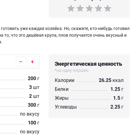
готовить уже каждая хозяйка. Но, скажите, кто-нибудь готовил
на то, что это дешёвая крупа, плов получается очень вкусный и
я.
–
+
Энергетическая ценность
*на одну порцию
200
г
Калории
26.25
ккал
3
шт
Белки
1.25
г
2
шт
Жиры
1.5
г
300
г
Углеводы
2.25
г
по вкусу
100
г
по вкусу