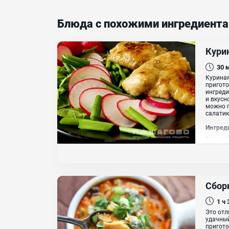
Блюда с похожими ингредиент
Курин
30
Куриная
пригото
ингреди
и вкусн
можно п
салатик.
Ингред
Куриная
растит
Сборн
1 ч
Это отл
удачный
пригото