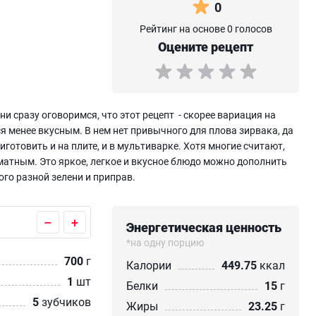
0
Рейтинг на основе 0 голосов
Оцените рецепт
и сразу оговоримся, что этот рецепт - скорее вариация на
тся менее вкусным. В нем нет привычного для плова зирвака, да
иготовить и на плите, и в мультиварке. Хотя многие считают,
матным. Это яркое, легкое и вкусное блюдо можно дополнить
ого разной зелени и приправ.
–
+
Энергетическая ценность
*на одну порцию
700
г
Калории
449.75
ккал
1
шт
Белки
15
г
5
зубчиков
Жиры
23.25
г