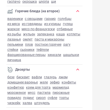
гаспачо
окрошка
шурпа
щи
Горячие блюда (на второе)
вареники
с овощами
гарнир
голубцы
из мяса
из говядины
из курицы
гуляш
жаркое
мясо по-французски
отбивные
из рыбы
жульен
запеканка
каша
котлеты
лазанья
омлет
паста и макароны
пельмени
плов
постное горячее
рагу
стейки
сырники
тефтели
фаршированные перцы
хинкали
шашлыки
яичница
Десерты
безе
бисквит
вафли
глазурь
джем
домашнее варенье
желе
зефир
конфеты
конфитюр
крем для торта
мармелад
мороженое
мусс
пастила
пирожные
повидло
пудинг
сироп
суфле
торты
чизкейк
халва
штрудель