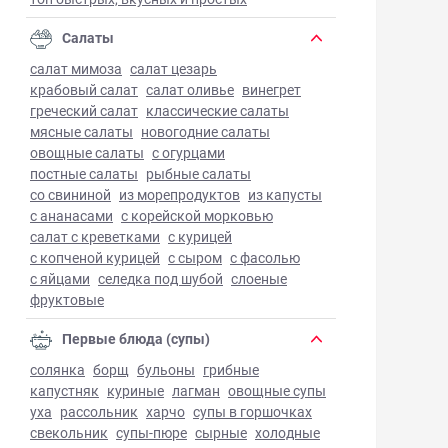
Салаты
салат мимоза
салат цезарь
крабовый салат
салат оливье
винегрет
греческий салат
классические салаты
мясные салаты
новогодние салаты
овощные салаты
с огурцами
постные салаты
рыбные салаты
со свининой
из морепродуктов
из капусты
с ананасами
с корейской морковью
салат с креветками
с курицей
с копченой курицей
с сыром
с фасолью
с яйцами
селедка под шубой
слоеные
фруктовые
Первые блюда (супы)
солянка
борщ
бульоны
грибные
капустняк
куриные
лагман
овощные супы
уха
рассольник
харчо
супы в горшочках
свекольник
супы-пюре
сырные
холодные