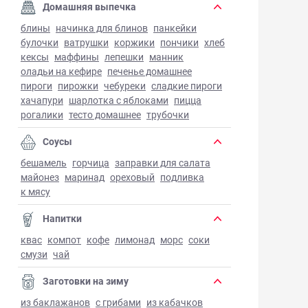
Домашняя выпечка
блины
начинка для блинов
панкейки
булочки
ватрушки
коржики
пончики
хлеб
кексы
маффины
лепешки
манник
оладьи на кефире
печенье домашнее
пироги
пирожки
чебуреки
сладкие пироги
хачапури
шарлотка с яблоками
пицца
рогалики
тесто домашнее
трубочки
Соусы
бешамель
горчица
заправки для салата
майонез
маринад
ореховый
подливка
к мясу
Напитки
квас
компот
кофе
лимонад
морс
соки
смузи
чай
Заготовки на зиму
из баклажанов
с грибами
из кабачков