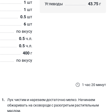
1
шт
Углеводы
43.75
г
1
шт
0.5
шт
6
шт
по вкусу
0.5
ч.л.
0.5
ч.л.
400
г
по вкусу
1 час 20 минут
Лук чистим и нарезаем достаточно мелко. Начинаем
обжаривать на сковороде с разогретым растительным
маслом.