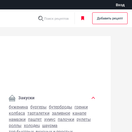
Вход
Добавить рецепт
Поиск рецептов
в с помидорами черри - фото готового блюда
Закуски
буженина
бургеры
бутерброды
гренки
колбаса
тарталетки
заливное
канапе
намазки
паштет
хумус
палочки
рулеты
роллы
холодец
шаурма
топ быстрых, вкусных и простых