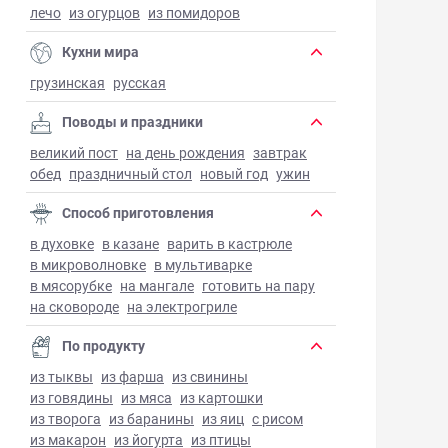
лечо
из огурцов
из помидоров
Кухни мира
грузинская
русская
Поводы и праздники
великий пост
на день рождения
завтрак
обед
праздничный стол
новый год
ужин
Способ приготовления
в духовке
в казане
варить в кастрюле
в микроволновке
в мультиварке
в мясорубке
на мангале
готовить на пару
на сковороде
на электрогриле
По продукту
из тыквы
из фарша
из свинины
из говядины
из мяса
из картошки
из творога
из баранины
из яиц
с рисом
из макарон
из йогурта
из птицы