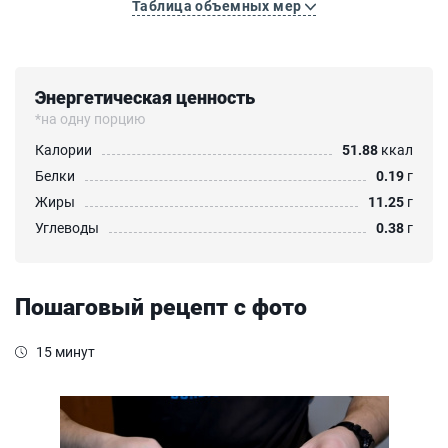
Таблица объемных мер
Энергетическая ценность
*на одну порцию
Калории
51.88
ккал
Белки
0.19
г
Жиры
11.25
г
Углеводы
0.38
г
Пошаговый рецепт с фото
15 минут