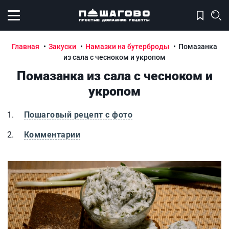
Открыть меню
Главная
Закуски
Намазки на бутерброды
Помазанка
из сала с чесноком и укропом
Помазанка из сала с чесноком и
укропом
Пошаговый рецепт с фото
Комментарии
Помазанка из сала с чесноком и укропом
П