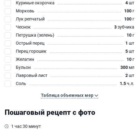
Куриные окорочка
4
шт
Морковь
100
г
Лук репчатый
100
г
Чеснок
3
зубчика
Петрушка (зелень)
10
г
Острый перец
1
шт
Перец горошек
5
шт
Желатин
10
г
Бульон
300
мл
Лавровый лист
2
шт
Соль
1.5
ч.л.
Таблица объемных мер
Пошаговый рецепт с фото
1 час 30 минут