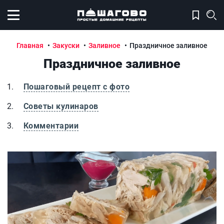
Открыть меню
Главная
Закуски
Заливное
Праздничное заливное
Праздничное заливное
Пошаговый рецепт с фото
Советы кулинаров
Комментарии
Праздничное заливное
П