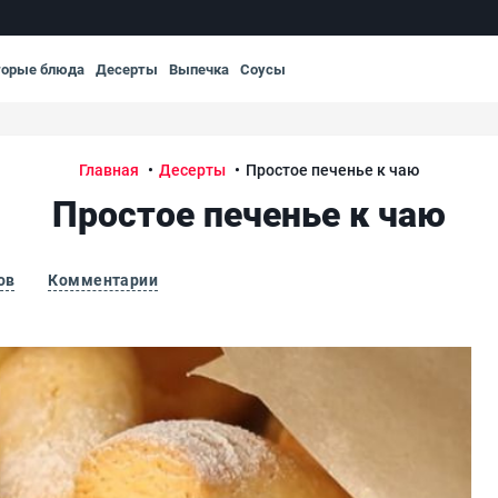
торые блюда
Десерты
Выпечка
Соусы
Главная
Десерты
Простое печенье к чаю
Простое печенье к чаю
ов
Комментарии
Про