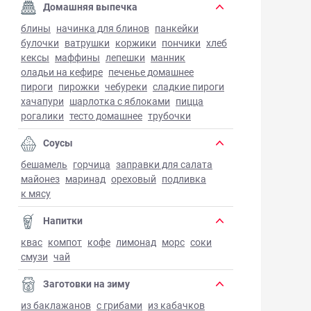
Домашняя выпечка
блины
начинка для блинов
панкейки
булочки
ватрушки
коржики
пончики
хлеб
кексы
маффины
лепешки
манник
оладьи на кефире
печенье домашнее
пироги
пирожки
чебуреки
сладкие пироги
хачапури
шарлотка с яблоками
пицца
рогалики
тесто домашнее
трубочки
Соусы
бешамель
горчица
заправки для салата
майонез
маринад
ореховый
подливка
к мясу
Напитки
квас
компот
кофе
лимонад
морс
соки
смузи
чай
Заготовки на зиму
из баклажанов
с грибами
из кабачков