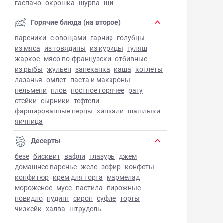
гаспачо
окрошка
шурпа
щи
Горячие блюда (на второе)
вареники
с овощами
гарнир
голубцы
из мяса
из говядины
из курицы
гуляш
жаркое
мясо по-французски
отбивные
из рыбы
жульен
запеканка
каша
котлеты
лазанья
омлет
паста и макароны
пельмени
плов
постное горячее
рагу
стейки
сырники
тефтели
фаршированные перцы
хинкали
шашлыки
яичница
Десерты
безе
бисквит
вафли
глазурь
джем
домашнее варенье
желе
зефир
конфеты
конфитюр
крем для торта
мармелад
мороженое
мусс
пастила
пирожные
повидло
пудинг
сироп
суфле
торты
чизкейк
халва
штрудель