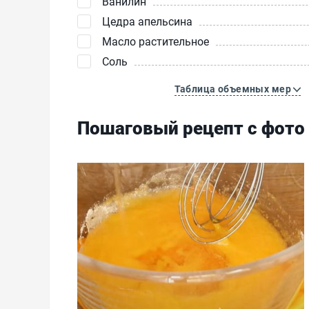
Ванилин
Цедра апельсина
Масло растительное
Соль
Таблица объемных мер
Пошаговый рецепт с фото