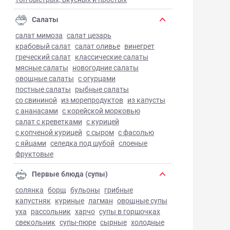
Салаты
салат мимоза
салат цезарь
крабовый салат
салат оливье
винегрет
греческий салат
классические салаты
мясные салаты
новогодние салаты
овощные салаты
с огурцами
постные салаты
рыбные салаты
со свининой
из морепродуктов
из капусты
с ананасами
с корейской морковью
салат с креветками
с курицей
с копченой курицей
с сыром
с фасолью
с яйцами
селедка под шубой
слоеные
фруктовые
Первые блюда (супы)
солянка
борщ
бульоны
грибные
капустняк
куриные
лагман
овощные супы
уха
рассольник
харчо
супы в горшочках
свекольник
супы-пюре
сырные
холодные