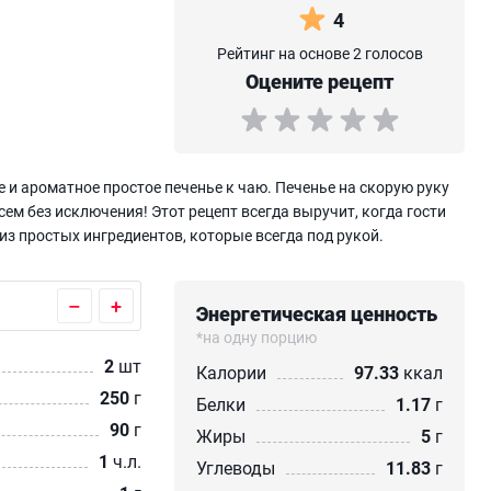
4
Рейтинг на основе 2 голосов
Оцените рецепт
 и ароматное простое печенье к чаю. Печенье на скорую руку
м без исключения! Этот рецепт всегда выручит, когда гости
я из простых ингредиентов, которые всегда под рукой.
–
+
Энергетическая ценность
*на одну порцию
2
шт
Калории
97.33
ккал
250
г
Белки
1.17
г
90
г
Жиры
5
г
1
ч.л.
Углеводы
11.83
г