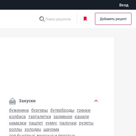
Вход
Добавить рецепт
Поиск рецептов
стое печенье к чаю - фото готового блюда
Закуски
буженина
бургеры
бутерброды
гренки
колбаса
тарталетки
заливное
канапе
намазки
паштет
хумус
палочки
рулеты
роллы
холодец
шаурма
топ быстрых, вкусных и простых