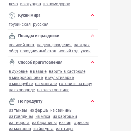
лечо
из огурцов
из помидоров
Кухни мира
грузинская
русская
Поводы и праздники
великий пост
на день рождения
завтрак
обед
праздничный стол
новый год
ужин
Способ приготовления
в духовке
в казане
варить в кастрюле
в микроволновке
в мультиварке
в мясорубке
на мангале
готовить на пару
на сковороде
на электрогриле
По продукту
из тыквы
из фарша
из свинины
из говядины
из мяса
из картошки
из творога
из баранины
из яиц
с рисом
из макарон
из йогурта
из птицы