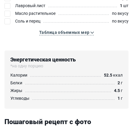
Лавровый лист
1
шт
Масло растительное
по вкусу
Соль и перец
по вкусу
Таблица объемных мер
Энергетическая ценность
*на одну порцию
Калории
52.5
ккал
Белки
2
г
Жиры
4.5
г
Углеводы
1
г
Пошаговый рецепт с фото