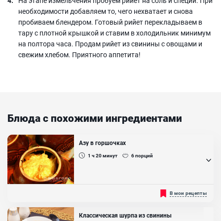
На этапе измельчения пробуем рийет на соль и специи. При
необходимости добавляем то, чего нехватает и снова
пробиваем блендером. Готовый рийет перекладываем в
тару с плотной крышкой и ставим в холодильник минимум
на полтора часа. Продам рийет из свинины с овощами и
свежим хлебом. Приятного аппетита!
Блюда с похожими ингредиентами
Азу в горшочках
1 ч 20
минут
6
порций
Азу - это национальное блюдо татарской кухни, мясное рагу с
В мои рецепты
картошкой и солёными огурчиками. Предлагаем приготовить азу
в горшочках, такой способ приготовления получается даже
вкуснее. Классический рецепт азу по-татарски предполагает
Классическая шурпа из свинины
использование казана, а мы приготовим это ароматное и сытное