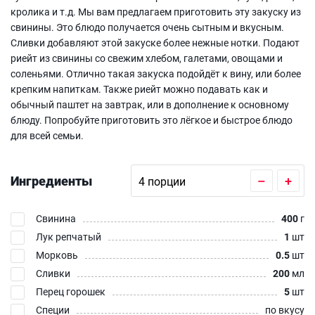
кролика и т.д. Мы вам предлагаем приготовить эту закуску из
свинины. Это блюдо получается очень сытным и вкусным.
Сливки добавляют этой закуске более нежные нотки. Подают
риейт из свинины со свежим хлебом, галетами, овощами и
соленьями. Отлично такая закуска подойдёт к вину, или более
крепким напиткам. Также риейт можно подавать как и
обычный паштет на завтрак, или в дополнение к основному
блюду. Попробуйте приготовить это лёгкое и быстрое блюдо
для всей семьи.
Ингредиенты
–
+
Свинина
400
г
Лук репчатый
1
шт
Морковь
0.5
шт
Сливки
200
мл
Перец горошек
5
шт
Специи
по вкусу