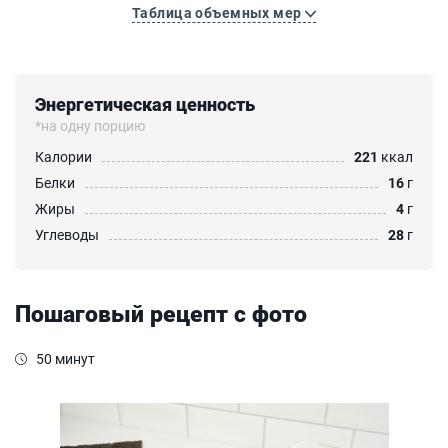
Таблица объемных мер
Энергетическая ценность
*на одну порцию
Калории
221
ккал
Белки
16
г
Жиры
4
г
Углеводы
28
г
Пошаговый рецепт с фото
50 минут