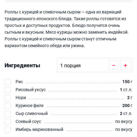
Роллы с курицей и сливочным сыром — одна из вариаций
традиционного японского блюда. Такие роллы готовятся из
простых и доступных продуктов. Блюдо получится очень
сытным и вкусным. Мясо курицы можно заменить индейкой.
Роллы с курицей и сливочным сыром станут отличным
вариантом семейного обеда или ужина.
Ингредиенты
–
+
Рис
150
г
Рисовый уксус
1
ст.л.
Нори
2
г
Куриное филе
200
г
Сыр сливочный
2
ст.л.
Соевый соус
по вкусу
Имбирь маринованный
по вкусу