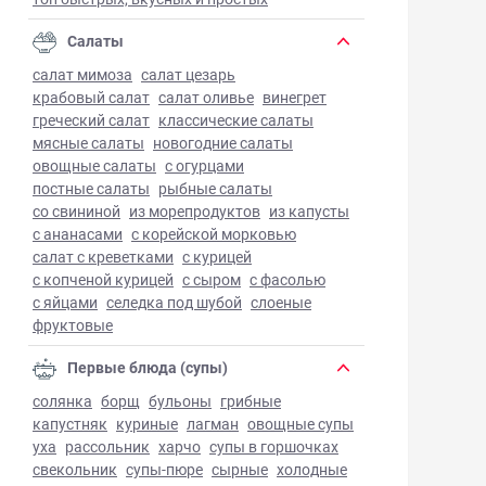
Салаты
салат мимоза
салат цезарь
крабовый салат
салат оливье
винегрет
греческий салат
классические салаты
мясные салаты
новогодние салаты
овощные салаты
с огурцами
постные салаты
рыбные салаты
со свининой
из морепродуктов
из капусты
с ананасами
с корейской морковью
салат с креветками
с курицей
с копченой курицей
с сыром
с фасолью
с яйцами
селедка под шубой
слоеные
фруктовые
Первые блюда (супы)
солянка
борщ
бульоны
грибные
капустняк
куриные
лагман
овощные супы
уха
рассольник
харчо
супы в горшочках
свекольник
супы-пюре
сырные
холодные