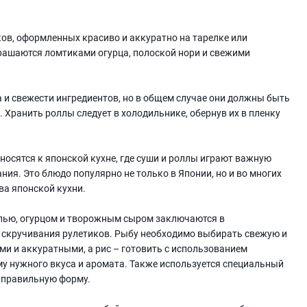
ков, оформленных красиво и аккуратно на тарелке или
рашаются ломтиками огурца, полоской нори и свежими
а и свежести ингредиентов, но в общем случае они должны быть
. Хранить роллы следует в холодильнике, обернув их в пленку
осятся к японской кухне, где суши и роллы играют важную
ния. Это блюдо популярно не только в Японии, но и во многих
ва японской кухни.
елью, огурцом и творожным сыром заключаются в
е скручивания рулетиков. Рыбу необходимо выбирать свежую и
и и аккуратными, а рис – готовить с использованием
му нужного вкуса и аромата. Также используется специальный
 правильную форму.