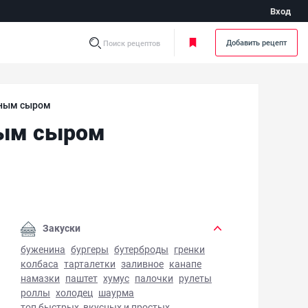
Вход
Добавить рецепт
Поиск рецептов
жным сыром
ным сыром
ллы с форелью, огурцом и творожным сыром - фото готово
Закуски
буженина
бургеры
бутерброды
гренки
колбаса
тарталетки
заливное
канапе
намазки
паштет
хумус
палочки
рулеты
роллы
холодец
шаурма
топ быстрых, вкусных и простых