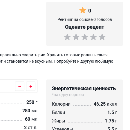
0
Рейтинг на основе 0 голосов
Оцените рецепт
правильно сварить рис. Хранить готовые роллы нельзя,
ет и становится не вкусным. Попробуйте и другую любимую
–
+
Энергетическая ценность
*на одну порцию
250
г
Калории
46.25
ккал
280
мл
Белки
1.5
г
60
мл
Жиры
1.75
г
2
ст.л.
Углеводы
5.5
г