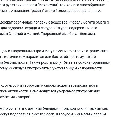
эти рулетики назвали "маки суши", так как это своеобразные
временем название "роллы" стало более распространенным.
держат различные полезные вещества. Форель богата омега-3
ля здоровья сердца и сосудов. Огурец содержит много
амин С, калий и магний. Творожный сыр богат белками,
урцом и творожным сыром могут иметь некоторые ограничения
ть источником паразитов или бактерий, поэтому важно
 на безопасность. Также роллы могут быть высококалорийными
тому их следует употреблять с учётом общей калорийности
ью, огурцом и творожным сыром может варьироваться в
ской активности. Рекомендуется умеренное употребление
ребления калорий.
жно сочетать с другими блюдами японской кухни, такими как
 могут подаваться вместе с соевым соусом, имбирём и васаби