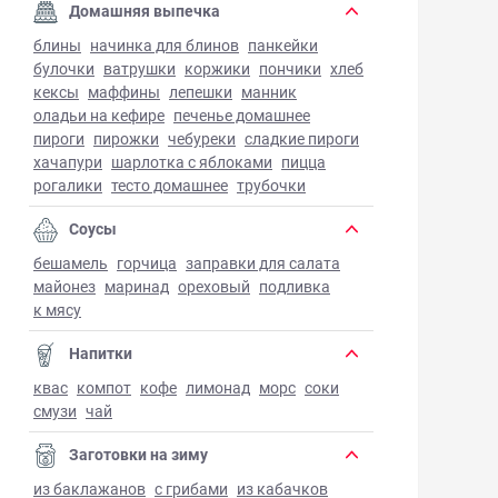
Домашняя выпечка
блины
начинка для блинов
панкейки
булочки
ватрушки
коржики
пончики
хлеб
кексы
маффины
лепешки
манник
оладьи на кефире
печенье домашнее
пироги
пирожки
чебуреки
сладкие пироги
хачапури
шарлотка с яблоками
пицца
рогалики
тесто домашнее
трубочки
Соусы
бешамель
горчица
заправки для салата
майонез
маринад
ореховый
подливка
к мясу
Напитки
квас
компот
кофе
лимонад
морс
соки
смузи
чай
Заготовки на зиму
из баклажанов
с грибами
из кабачков