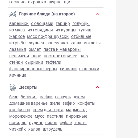
гаспачо
окрошка
шурпа
щи
Горячие блюда (на второе)
вареники
с овощами
гарнир
голубцы
из мяса
из говядины
из курицы
гуляш
жаркое
мясо по-французски
отбивные
из рыбы
жульен
запеканка
каша
котлеты
лазанья
омлет
паста и макароны
пельмени
плов
постное горячее
рагу
стейки
сырники
тефтели
фаршированные перцы
хинкали
шашлыки
яичница
Десерты
безе
бисквит
вафли
глазурь
джем
домашнее варенье
желе
зефир
конфеты
конфитюр
крем для торта
мармелад
мороженое
мусс
пастила
пирожные
повидло
пудинг
сироп
суфле
торты
чизкейк
халва
штрудель