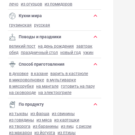
лечо
из огурцов
из помидоров
Кухни мира
грузинская
русская
Поводы и праздники
великий пост
на день рождения
завтрак
обед
праздничный стол
новый год
ужин
Способ приготовления
в духовке
в казане
варить в кастрюле
в микроволновке
в мультиварке
в мясорубке
на мангале
готовить на пару
на сковороде
на электрогриле
По продукту
из тыквы
из фарша
из свинины
из говядины
из мяса
из картошки
из творога
из баранины
из яиц
с рисом
из макарон
из йогурта
из птицы