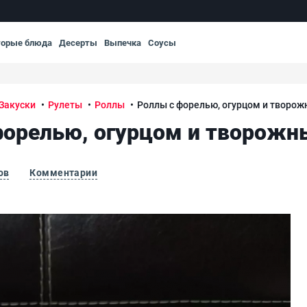
торые блюда
Десерты
Выпечка
Соусы
Закуски
Рулеты
Роллы
Роллы с форелью, огурцом и творо
форелью, огурцом и творож
ов
Комментарии
ыром
Ро