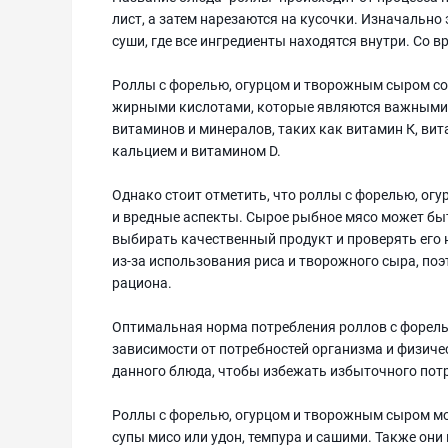
лист, а затем нарезаются на кусочки. Изначально 
суши, где все ингредиенты находятся внутри. Со 
Роллы с форелью, огурцом и творожным сыром со
жирными кислотами, которые являются важными д
витаминов и минералов, таких как витамин К, вит
кальцием и витамином D.
Однако стоит отметить, что роллы с форелью, ог
и вредные аспекты. Сырое рыбное мясо может бы
выбирать качественный продукт и проверять его
из-за использования риса и творожного сыра, поэ
рациона.
Оптимальная норма потребления роллов с форел
зависимости от потребностей организма и физиче
данного блюда, чтобы избежать избыточного пот
Роллы с форелью, огурцом и творожным сыром мо
супы мисо или удон, темпура и сашими. Также они