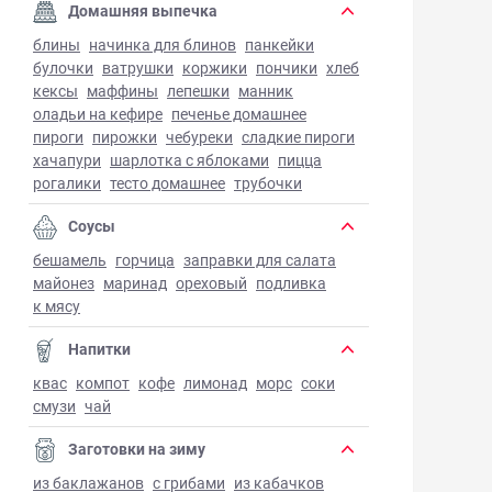
Домашняя выпечка
блины
начинка для блинов
панкейки
булочки
ватрушки
коржики
пончики
хлеб
кексы
маффины
лепешки
манник
оладьи на кефире
печенье домашнее
пироги
пирожки
чебуреки
сладкие пироги
хачапури
шарлотка с яблоками
пицца
рогалики
тесто домашнее
трубочки
Соусы
бешамель
горчица
заправки для салата
майонез
маринад
ореховый
подливка
к мясу
Напитки
квас
компот
кофе
лимонад
морс
соки
смузи
чай
Заготовки на зиму
из баклажанов
с грибами
из кабачков