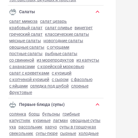
Салаты
салат мимоза
салат цезарь
крабовый салат
салат оливье
винегрет
греческий салат
классические салаты
мясные салаты
новогодние салаты
овощные салаты
с огурцами
постные салаты
рыбные салаты
со свининой
из морепродуктов
из капусты
с ананасами
с корейской морковью
салат с креветками
с курицей
с копченой курицей
с сыром
с фасолью
с яйцами
селедка под шубой
слоеные
фруктовые
Первые блюда (супы)
солянка
борщ
бульоны
грибные
капустняк
куриные
лагман
овощные супы
уха
рассольник
харчо
супы в горшочках
свекольник
супы-пюре
сырные
холодные