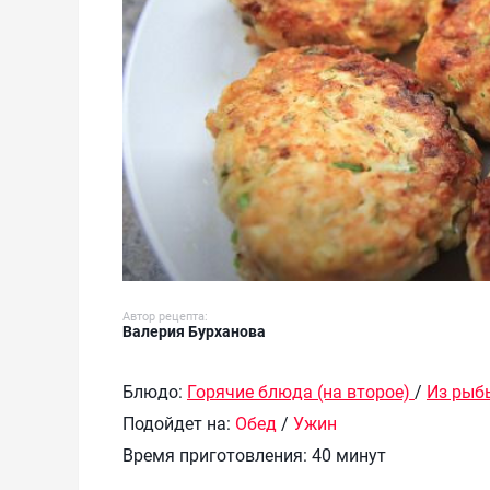
Автор рецепта:
Валерия Бурханова
Блюдо:
Горячие блюда (на второе)
/
Из рыб
Подойдет на:
Обед
/
Ужин
Время приготовления:
40 минут