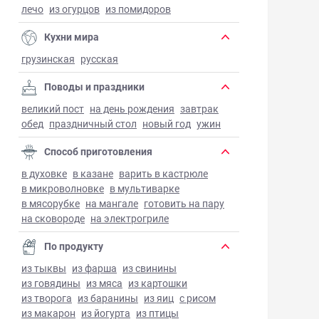
лечо
из огурцов
из помидоров
Кухни мира
грузинская
русская
Поводы и праздники
великий пост
на день рождения
завтрак
обед
праздничный стол
новый год
ужин
Способ приготовления
в духовке
в казане
варить в кастрюле
в микроволновке
в мультиварке
в мясорубке
на мангале
готовить на пару
на сковороде
на электрогриле
По продукту
из тыквы
из фарша
из свинины
из говядины
из мяса
из картошки
из творога
из баранины
из яиц
с рисом
из макарон
из йогурта
из птицы