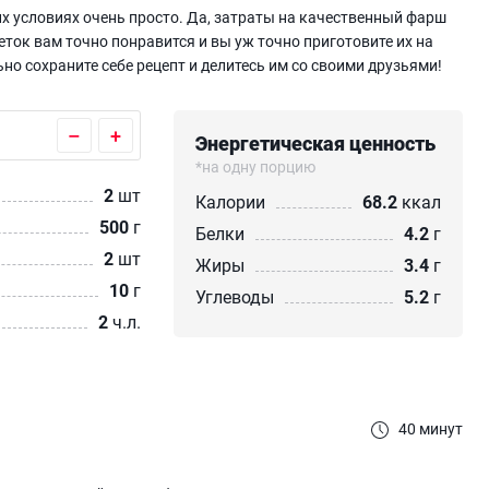
х условиях очень просто. Да, затраты на качественный фарш
еток вам точно понравится и вы уж точно приготовите их на
но сохраните себе рецепт и делитесь им со своими друзьями!
–
+
Энергетическая ценность
*на одну порцию
2
шт
Калории
68.2
ккал
500
г
Белки
4.2
г
2
шт
Жиры
3.4
г
10
г
Углеводы
5.2
г
2
ч.л.
40 минут