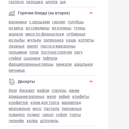
гаспачо
окрошка
шурпа
щи
Горячие блюда (на второе)
вареники
с овощами
гарнир
голубцы
из мяса
из говядины
из курицы
гуляш
жаркое
мясо по-французски
отбивные
из рыбы
жульен
запеканка
каша
котлеты
лазанья
омлет
паста и макароны
пельмени
плов
постное горячее
рагу
стейки
сырники
тефтели
фаршированные перцы
хинкали
шашлыки
яичница
Десерты
безе
бисквит
вафли
глазурь
джем
домашнее варенье
желе
зефир
конфеты
конфитюр
крем для торта
мармелад
мороженое
мусс
пастила
пирожные
повидло
пудинг
сироп
суфле
торты
чизкейк
халва
штрудель