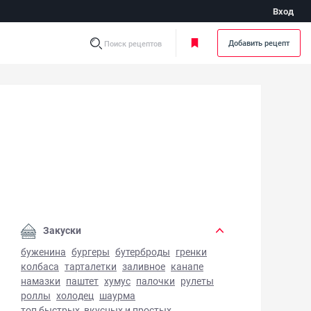
Вход
Добавить рецепт
Поиск рецептов
ные котлеты из семги - фото готового блюда
Закуски
буженина
бургеры
бутерброды
гренки
колбаса
тарталетки
заливное
канапе
намазки
паштет
хумус
палочки
рулеты
роллы
холодец
шаурма
топ быстрых, вкусных и простых