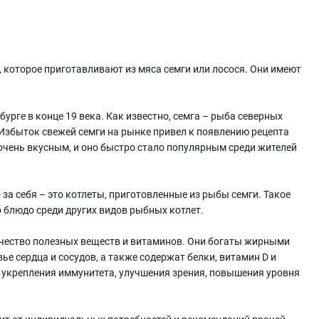
, которое приготавливают из мяса семги или лосося. Они имеют
рге в конце 19 века. Как известно, семга – рыба северных
 Избыток свежей семги на рынке привел к появлению рецепта
очень вкусным, и оно быстро стало популярным среди жителей
 за себя – это котлеты, приготовленные из рыбы семги. Такое
о блюдо среди других видов рыбных котлет.
чество полезных веществ и витаминов. Они богаты жирными
е сердца и сосудов, а также содержат белки, витамин D и
 укрепления иммунитета, улучшения зрения, повышения уровня