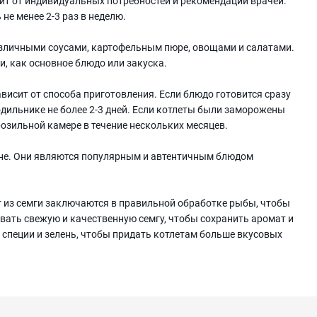
ит от индивидуальных потребностей и рекомендаций врачей.
не менее 2-3 раз в неделю.
азличными соусами, картофельным пюре, овощами и салатами.
, как основное блюдо или закуска.
ависит от способа приготовления. Если блюдо готовится сразу
одильнике не более 2-3 дней. Если котлеты были заморожены
розильной камере в течение нескольких месяцев.
ухне. Они являются популярным и автентичным блюдом
т из семги заключаются в правильной обработке рыбы, чтобы
овать свежую и качественную семгу, чтобы сохранить аромат и
 специи и зелень, чтобы придать котлетам больше вкусовых