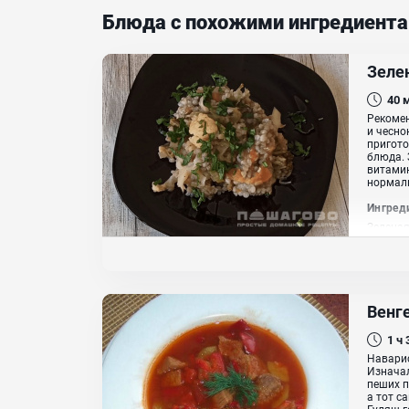
Блюда с похожими ингредиент
Зеле
40
Рекомен
и чесно
пригото
блюда. 
витамин
нормаль
Ингред
Зеленая
Специи,
Венг
1 ч
Наварис
Изначал
пеших п
а тот с