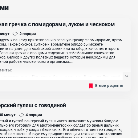
ами
ная гречка с помидорами, луком и чесноком
минут
2
порции
дуем к вашему приготовлению зеленую гречку с помидорами, луком
ком. Такое вкусное, сытное и ароматное блюдо вы можете
вить на ужин для всей своей семьи или на обед в качестве второго
Зеленая гречка с овощами содержит в себе большое количество
ов, белков и других полезных веществ, которые необходимы для
ной работы человеческого организма....
иенты:
 гречневая крупа, Помидоры, Капуста цветная, Брокколи, Лук порей,
 Чеснок
В мои рецепты
ерский гуляш с говядиной
 30
минут
4
порции
тый и густой венгерский гуляш часто называют мужским блюдом.
ьно его готовили для австро-венгерских солдат во время дальних
оходов, чтобы у солдат были силы. Его обычно готовят из говядины,
амый насыщенный вкус ему придают овощи и техника приготовления.