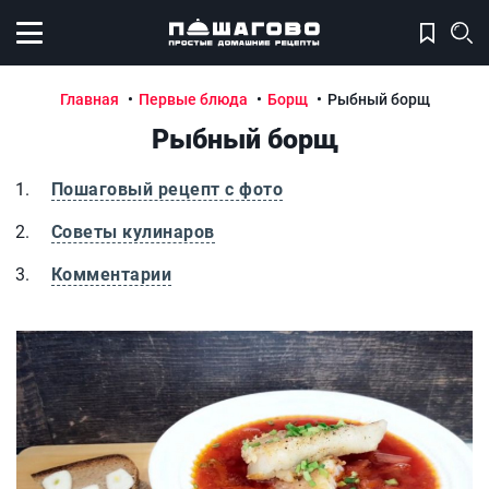
Открыть меню
Главная
Первые блюда
Борщ
Рыбный борщ
Рыбный борщ
Пошаговый рецепт с фото
Советы кулинаров
Комментарии
Рыбный борщ
Р