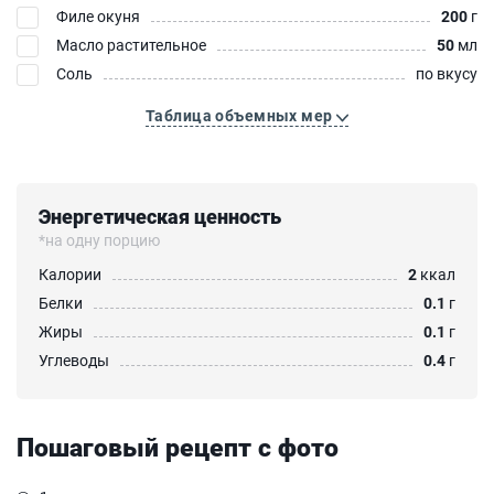
Филе окуня
200
г
Масло растительное
50
мл
Соль
по вкусу
Таблица объемных мер
Энергетическая ценность
*на одну порцию
Калории
2
ккал
Белки
0.1
г
Жиры
0.1
г
Углеводы
0.4
г
Пошаговый рецепт с фото