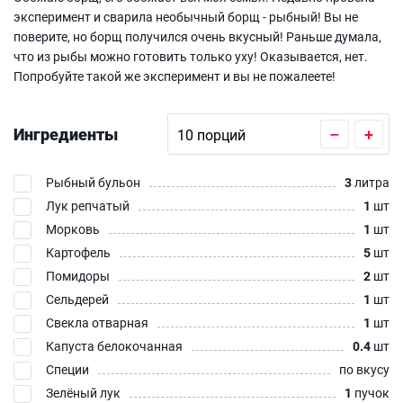
эксперимент и сварила необычный борщ - рыбный! Вы не
поверите, но борщ получился очень вкусный! Раньше думала,
что из рыбы можно готовить только уху! Оказывается, нет.
Попробуйте такой же эксперимент и вы не пожалеете!
Ингредиенты
–
+
Рыбный бульон
3
литра
Лук репчатый
1
шт
Морковь
1
шт
Картофель
5
шт
Помидоры
2
шт
Сельдерей
1
шт
Свекла отварная
1
шт
Капуста белокочанная
0.4
шт
Специи
по вкусу
Зелёный лук
1
пучок