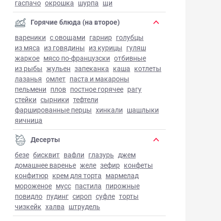
гаспачо
окрошка
шурпа
щи
Горячие блюда (на второе)
вареники
с овощами
гарнир
голубцы
из мяса
из говядины
из курицы
гуляш
жаркое
мясо по-французски
отбивные
из рыбы
жульен
запеканка
каша
котлеты
лазанья
омлет
паста и макароны
пельмени
плов
постное горячее
рагу
стейки
сырники
тефтели
фаршированные перцы
хинкали
шашлыки
яичница
Десерты
безе
бисквит
вафли
глазурь
джем
домашнее варенье
желе
зефир
конфеты
конфитюр
крем для торта
мармелад
мороженое
мусс
пастила
пирожные
повидло
пудинг
сироп
суфле
торты
чизкейк
халва
штрудель