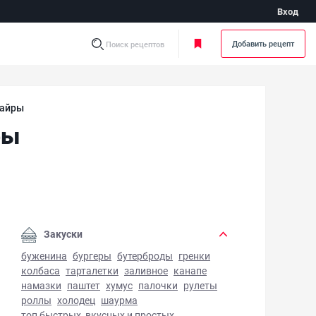
Вход
Добавить рецепт
Поиск рецептов
сайры
ры
ный суп из консервов сайры - фото готового блюда
Закуски
буженина
бургеры
бутерброды
гренки
колбаса
тарталетки
заливное
канапе
намазки
паштет
хумус
палочки
рулеты
роллы
холодец
шаурма
топ быстрых, вкусных и простых