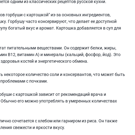
яется одним из классических рецептов русской кухни.
ов горбуши с картошкой" из-за основных ингредиентов,
ку. Горбушу часто консервируют, что делает ее доступной
супу богатый вкус и аромат. Картошка добавляется в суп для
гат питательными веществами. Он содержит белки, жиры,
мин В12, витамин А) и минералы (кальций, фосфор, йод). Это
 здоровья костей и энергетического обмена.
ь некоторое количество соли и консервантов, что может быть
 проблемами с почками.
рбуши с картошкой зависит от рекомендаций врача и
 Обычно его можно употреблять в умеренных количествах
ично сочетается с хлебом или гарниром из риса. Он также
ления свежести и яркости вкусу.