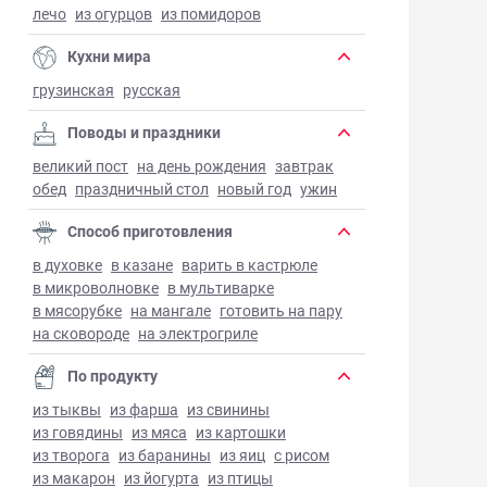
лечо
из огурцов
из помидоров
Кухни мира
грузинская
русская
Поводы и праздники
великий пост
на день рождения
завтрак
обед
праздничный стол
новый год
ужин
Способ приготовления
в духовке
в казане
варить в кастрюле
в микроволновке
в мультиварке
в мясорубке
на мангале
готовить на пару
на сковороде
на электрогриле
По продукту
из тыквы
из фарша
из свинины
из говядины
из мяса
из картошки
из творога
из баранины
из яиц
с рисом
из макарон
из йогурта
из птицы