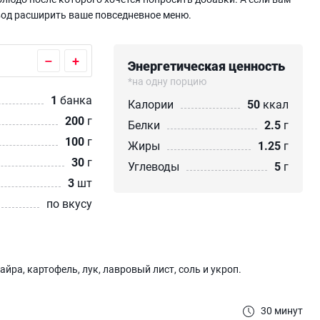
повод расширить ваше повседневное меню.
–
+
Энергетическая ценность
*на одну порцию
1
банка
Калории
50
ккал
200
г
Белки
2.5
г
100
г
Жиры
1.25
г
30
г
Углеводы
5
г
3
шт
по вкусу
йра, картофель, лук, лавровый лист, соль и укроп.
30 минут