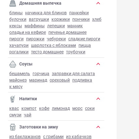
Домашняя выпечка
блины
начинка для блинов
панкейки
булочки
ватрушки
коржики
пончики
хлеб
кексы
маффины
лепешки
манник
оладьи на кефире
печенье домашнее
пироги
пирожки
чебуреки
сладкие пироги
хачапури
шарлотка с яблоками
пицца
рогалики
тесто домашнее
трубочки
Соусы
бешамель
горчица
заправки для салата
майонез
маринад
ореховый
подливка
к мясу
Напитки
квас
компот
кофе
лимонад
морс
соки
смузи
чай
Заготовки на зиму
из баклажанов
с грибами
из кабачков