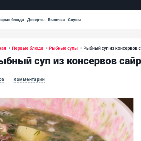
торые блюда
Десерты
Выпечка
Соусы
ная
Первые блюда
Рыбные супы
Рыбный суп из консервов 
ыбный суп из консервов сай
ов
Комментарии
Рыб