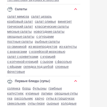
Салаты
салат мимоза
салат цезарь
крабовый салат
салат оливье
винегрет
греческий салат
классические салаты
мясные салаты
новогодние салаты
овощные салаты
с огурцами
постные салаты
рыбные салаты
со свининой
из морепродуктов
из капусты
с ананасами
с корейской морковью
салат с креветками
с курицей
с копченой курицей
с сыром
с фасолью
с яйцами
селедка под шубой
слоеные
фруктовые
Первые блюда (супы)
солянка
борщ
бульоны
грибные
капустняк
куриные
лагман
овощные супы
уха
рассольник
харчо
супы в горшочках
свекольник
супы-пюре
сырные
холодные