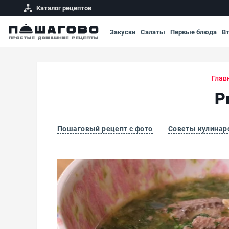
Каталог рецептов
Закуски
Салаты
Первые блюда
В
Глав
Р
Пошаговый рецепт с фото
Советы кулинар
Рыбный суп из консервов сайры