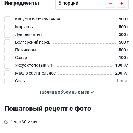
Ингредиенты
–
+
Капуста белокочанная
500
г
Морковь
500
г
Лук репчатый
500
г
Болгарский перец
500
г
Помидоры
500
г
Сахар
100
г
Уксус столовый 9%
100
мл
Масло растительное
200
мл
Соль
1
ст.л.
Таблица объемных мер
Пошаговый рецепт с фото
1 час 30 минут