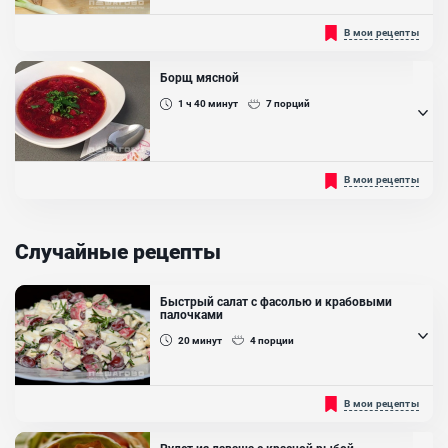
Рыба в качестве основного продукта придает блюду
В мои рецепты
неповторимый морской вкус и аромат....
Борщ мясной
1 ч 40
минут
7
порций
...
В мои рецепты
Случайные рецепты
Быстрый салат с фасолью и крабовыми
палочками
20
минут
4
порции
Быстрый салат с фасолью, который богат белком и очень
В мои рецепты
сытный. Это настоящая выручалочка при внезапном визите
гостей. Готовится быстро, а выглядит очень эффектно и при этом
вкусно!...
Рулет из лаваша с красной рыбой