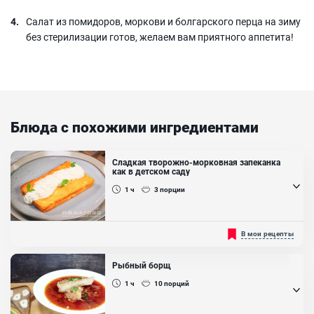
Салат из помидоров, моркови и болгарского перца на зиму
без стерилизации готов, желаем вам приятного аппетита!
Блюда с похожими ингредиентами
Сладкая творожно-морковная запеканка
как в детском саду
1 ч
3
порции
Творожно морковная запеканка — популярная еда из детского
В мои рецепты
меню, хотя ее с удовольствием едят и взрослые. Полезная,
поскольку является источником кальция и витамина А. Это
блюдо позволит приучить капризное чадо к моркови. В составе
Рыбный борщ
сладкой запеканки из творога вкус овоща практически
незаметен. Украсьте взбитыми сливками...
1 ч
10
порций