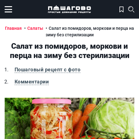
Открыть меню
Главная
Салаты
Салат из помидоров, моркови и перца на
зиму без стерилизации
Салат из помидоров, моркови и
перца на зиму без стерилизации
Пошаговый рецепт с фото
Комментарии
Салат из помидоров, моркови и перца на зиму без стери
С