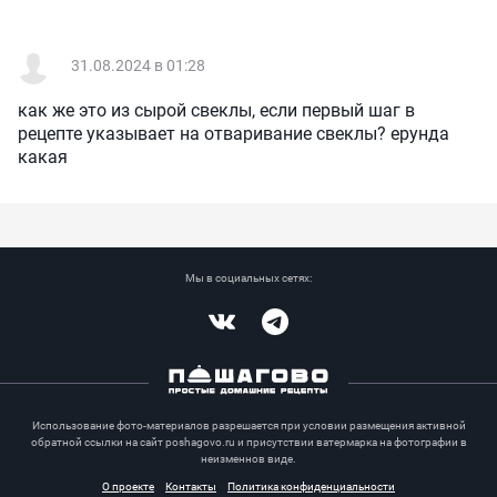
31.08.2024 в 01:28
как же это из сырой свеклы, если первый шаг в
рецепте указывает на отваривание свеклы? ерунда
какая
Мы в социальных сетях:
Vkontakte
Telegram
Использование фото-материалов разрешается при условии размещения активной
обратной ссылки на сайт poshagovo.ru и присутствии ватермарка на фотографии в
неизменнов виде.
О проекте
Контакты
Политика конфиденциальности