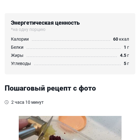
Энергетическая ценность
*на одну порцию
Калории
60
ккал
Белки
1
г
Жиры
4.5
г
Углеводы
5
г
Пошаговый рецепт с фото
2 часа 10 минут