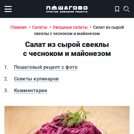
Открыть меню
Главная
Салаты
Овощные салаты
Салат из сырой
свеклы с чесноком и майонезом
Салат из сырой свеклы
с чесноком и майонезом
Пошаговый рецепт с фото
Советы кулинаров
Комментарии
Салат из сырой свеклы с чесноком и майонезом
С