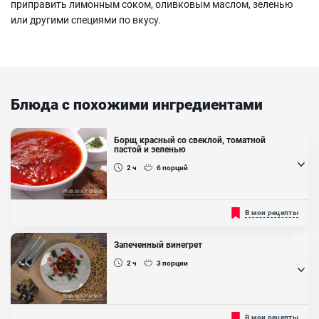
приправить лимонным соком, оливковым маслом, зеленью
или другими специями по вкусу.
Блюда с похожими ингредиентами
Борщ красный со свеклой, томатной
пастой и зеленью
2 ч
6
порций
Включает томатную пасту для придания красного цвета и более
В мои рецепты
насыщенного вкуса, а также зелень для свежести....
Запеченный винегрет
2 ч
3
порции
По классическому рецепту овощи для винегрета отваривают или
В мои рецепты