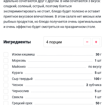
идеально сочетаются друг с другом. В нем сочетаются 3 вкуса:
сладкий, соленый, острый, поэтому бояться
экспериментировать не стоит, блюдо будет полезно и оставит
приятное вкусовое впечатление. В этом салате нет мясных или
рыбных продуктов, но блюдо получается очень оригинальным
и очень эффектно будет смотреться на праздничном столе.
Ингредиенты
–
+
Изюм кишмиш
30
г
Морковь
1
шт
Майонез
по вкусу
Курага
5
шт
Сыр твердый
100
г
Чеснок
2
зубчика
Чернослив
5
шт
Свекла
1
шт
Грецкий орех
50
г