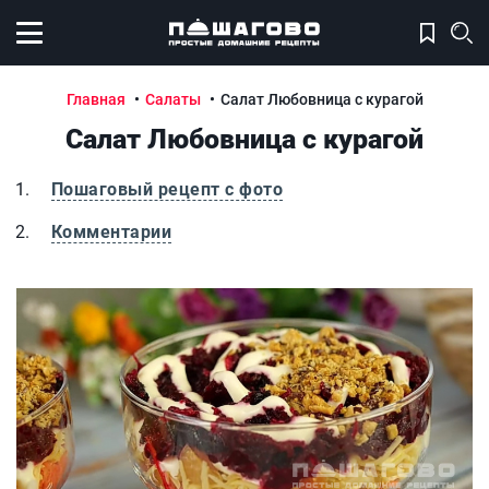
Открыть меню
Главная
Салаты
Салат Любовница с курагой
Салат Любовница с курагой
Пошаговый рецепт с фото
Комментарии
Салат Любовница с курагой
С