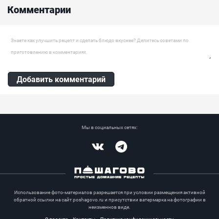
чтобы снизить калорийность его можно заменить на сметану.
Комментарии
Пекинскую капусту лучше купить небольшую, мелкие кочаны
гораздо сочнее....
Оставить комментарий
Добавить комментарий
Мы в социальных сетях:
Vkontakte
Telegram
Использование фото-материалов разрешается при условии размещения активной
обратной ссылки на сайт poshagovo.ru и присутствии ватермарка на фотографии в
неизменнов виде.