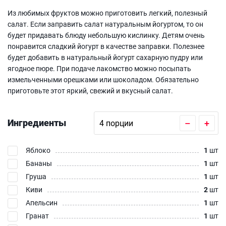
Из любимых фруктов можно приготовить легкий, полезный
салат. Если заправить салат натуральным йогуртом, то он
будет придавать блюду небольшую кислинку. Детям очень
понравится сладкий йогурт в качестве заправки. Полезнее
будет добавить в натуральный йогурт сахарную пудру или
ягодное пюре. При подаче лакомство можно посыпать
измельченными орешками или шоколадом. Обязательно
приготовьте этот яркий, свежий и вкусный салат.
Ингредиенты
–
+
Яблоко
1
шт
Бананы
1
шт
Груша
1
шт
Киви
2
шт
Апельсин
1
шт
Гранат
1
шт