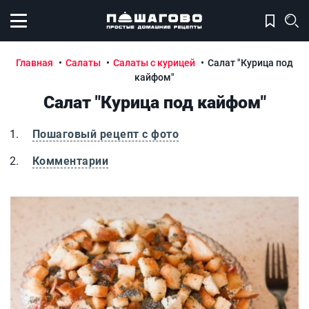
Открыть меню
Главная
Салаты
Салаты с курицей
Салат "Курица под
кайфом"
Салат "Курица под кайфом"
Пошаговый рецепт с фото
Комментарии
Салат "Курица под кайфом"
С