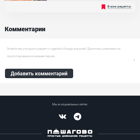
Хотите что-нибудь приготовить вкусное и сладкое на Масленицу?
В мои рецепты
Предлагаем вам попробовать приготовить вкуснейший блинный
торт со сгущёнкой! Делается легко и быстро, простой рецепт, если
вы не хотите включать духовку, а результат Вас очень порадует.
Это простое лакомство понравится всем сладкоежкам. При
Комментарии
сборке торта смазывайте каждый блин кремом. Вообще...
Ингредиенты:
Яйцо куриное, Молоко, Мука пшеничная высш. сорта, Сахар,
Оставить комментарий
Какао, Масло сливочное, Молоко сгущеное, Масло растительное
Добавить комментарий
Мы в социальных сетях:
Vkontakte
Telegram