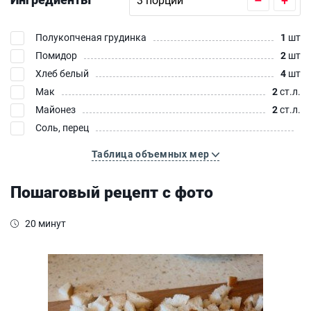
Полукопченая грудинка
1
шт
Помидор
2
шт
Хлеб белый
4
шт
Мак
2
ст.л.
Майонез
2
ст.л.
Соль, перец
Таблица объемных мер
Пошаговый рецепт с фото
20 минут