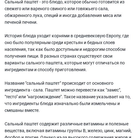
Сальный паштет - это блюдо, которое обычно готовится из
свежего или вареного свиного или говяжьего сала,
обжаренного лука, специй и иногда добавления мяса или
печеной печени.
История блюда уходит корнями в средневековую Европу, где
оно было популярным среди крестьян и бедных слоев
населения, так как было доступным и недорогим способом
получения пищи. В разных странах существуют свои
варианты сального паштета, которые могут отличаться по
ингредиентам и способу приготовления.
Название "сальный паштет" происходит от основного
ингредиента - сала. Паштет можно перевести как "замес",
"тесто" или "нагромождение". Такое название указывает на то,
что ингредиенты блюда изначально были измельчены и
смешаны вместе.
Сальный паштет содержит различные витамины и полезные
вещества, включая витамины группы В, железо, цинк, магний,
фосфор и другие. Однако из-за высокого содержания жиров и