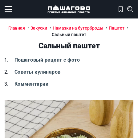
Открыть меню
Главная
Закуски
Намазки на бутерброды
Паштет
Сальный паштет
Сальный паштет
Пошаговый рецепт с фото
Советы кулинаров
Комментарии
Сальный паштет
С