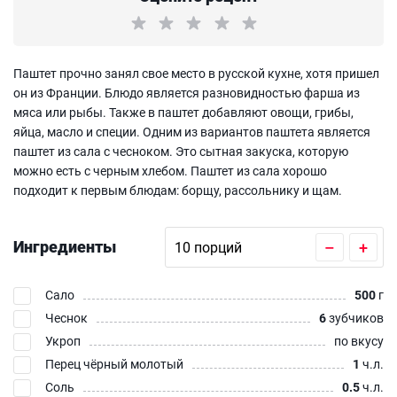
Паштет прочно занял свое место в русской кухне, хотя пришел
он из Франции. Блюдо является разновидностью фарша из
мяса или рыбы. Также в паштет добавляют овощи, грибы,
яйца, масло и специи. Одним из вариантов паштета является
паштет из сала с чесноком. Это сытная закуска, которую
можно есть с черным хлебом. Паштет из сала хорошо
подходит к первым блюдам: борщу, рассольнику и щам.
Ингредиенты
–
+
Сало
500
г
Чеснок
6
зубчиков
Укроп
по вкусу
Перец чёрный молотый
1
ч.л.
Соль
0.5
ч.л.