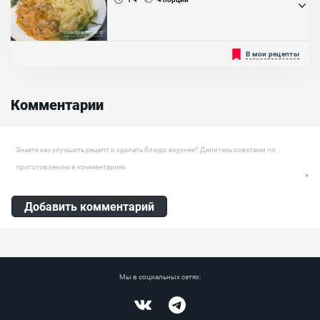
приготовьте...
Невероятно вкусной, нежной и сочной получается правильно
В мои рецепты
приготовленная печень по-строгановски. Чаще используется
говяжья, которая нарезается на небольшие брусочки и
обжаривается в молочном соусе. Обязательное условие - заранее
вымочить печень в молоке, если субпродукт кровянистый,
Комментарии
добавляется соль. К печени в сливочном соусе можно подобрать
массу гарниров....
Оставить комментарий
Добавить комментарий
Мы в социальных сетях:
Vkontakte
Telegram