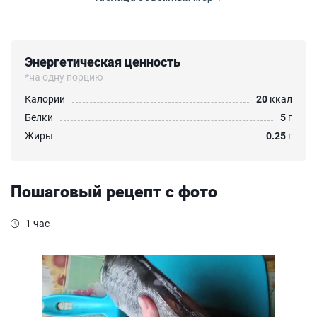
Энергетическая ценность
*на одну порцию
Калории
20
ккал
Белки
5
г
Жиры
0.25
г
Пошаговый рецепт с фото
1 час