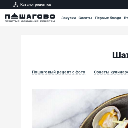
Каталог рецептов
Закуски
Салаты
Первые блюда
В
Шах
Пошаговый рецепт с фото
Советы кулинар
Шахтерская похлебка из моллюсков