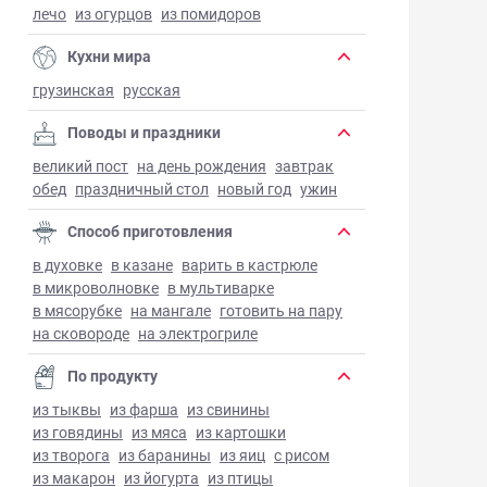
лечо
из огурцов
из помидоров
Кухни мира
грузинская
русская
Поводы и праздники
великий пост
на день рождения
завтрак
обед
праздничный стол
новый год
ужин
Способ приготовления
в духовке
в казане
варить в кастрюле
в микроволновке
в мультиварке
в мясорубке
на мангале
готовить на пару
на сковороде
на электрогриле
По продукту
из тыквы
из фарша
из свинины
из говядины
из мяса
из картошки
из творога
из баранины
из яиц
с рисом
из макарон
из йогурта
из птицы