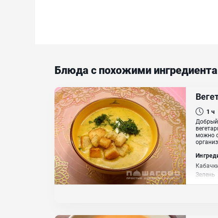
Блюда с похожими ингредиент
Вегет
1 ч
Добрый 
вегетар
можно с
организ
Ингред
Кабачки
Зелень