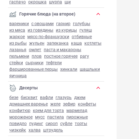
гаспачо
окрошка
шурпа
щи
Горячие блюда (на второе)
вареники
с овощами
гарнир
голубцы
из мяса
из говядины
из курицы
гуляш
жаркое
мясо по-французски
отбивные
из рыбы
жульен
запеканка
каша
котлеты
лазанья
омлет
паста и макароны
пельмени
плов
постное горячее
рагу
стейки
сырники
тефтели
фаршированные перцы
хинкали
шашлыки
яичница
Десерты
безе
бисквит
вафли
глазурь
джем
домашнее варенье
желе
зефир
конфеты
конфитюр
крем для торта
мармелад
мороженое
мусс
пастила
пирожные
повидло
пудинг
сироп
суфле
торты
чизкейк
халва
штрудель