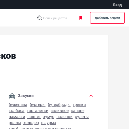
Вход
Добавить рецепт
Поиск рецептов
сков
хтерская похлебка из моллюсков - фото готового блюда
Закуски
буженина
бургеры
бутерброды
гренки
колбаса
тарталетки
заливное
канапе
намазки
паштет
хумус
палочки
рулеты
роллы
холодец
шаурма
топ быстрых, вкусных и простых