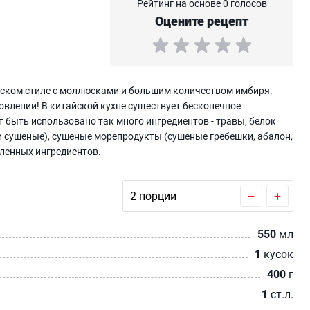
Рейтинг на основе 0 голосов
Оцените рецепт
йском стиле с моллюсками и большим количеством имбиря.
товлении! В китайской кухне существует бесконечное
 быть использовано так много ингредиентов - травы, белок
е и сушеные), сушеные морепродукты (сушеные гребешки, абалон,
сленных ингредиентов.
–
+
550
мл
1
кусок
400
г
1
ст.л.