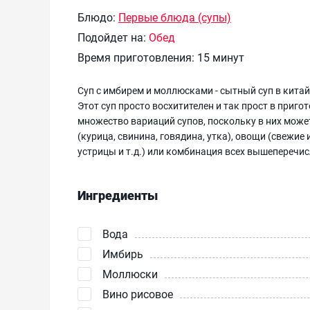
Блюдо:
Первые блюда (супы)
Подойдет на:
Обед
Время приготовления:
15 минут
Суп с имбирем и моллюсками - сытный суп в кита
Этот суп просто восхитителен и так прост в приго
множество вариаций супов, поскольку в них может
(курица, свинина, говядина, утка), овощи (свежи
устрицы и т.д.) или комбинация всех вышеперечи
Ингредиенты
Вода
Имбирь
Моллюски
Вино рисовое