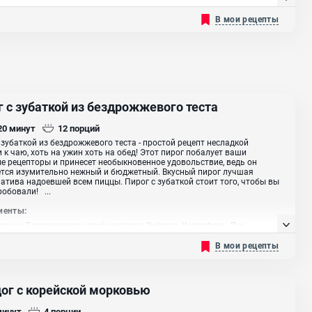
В мои рецепты
г с зубаткой из бездрожжевого теста
 20
минут
12
порций
 зубаткой из бездрожжевого теста - простой рецепт несладкой
 к чаю, хоть на ужин хоть на обед! Этот пирог побалует ваши
е рецепторы и принесет необыкновенное удовольствие, ведь он
тся изумительно нежный и бюджетный. Вкусный пирог лучшая
атива надоевшей всем пиццы. Пирог с зубаткой стоит того, чтобы вы
робовали! ...
иенты:
риное, Бездрожжевое слоёное тесто, Зубатка, Картофель, Лук
й, Лук зеленый, Майонез, Масло сливочное
В мои рецепты
дог с корейской морковью
минут
4
порции