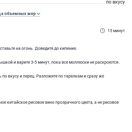
по вкусу
ца объемных мер
15 минут
ставьте на огонь. Доведите до кипения.
шкой и варите 3-5 минут, пока все моллюски не раскроются.
 по вкусу и перец. Разложите по тарелкам и сразу же
ное китайское рисовое вино прозрачного цвета, а не рисовое