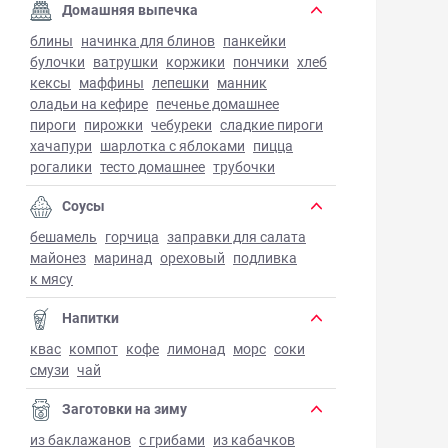
Домашняя выпечка
блины
начинка для блинов
панкейки
булочки
ватрушки
коржики
пончики
хлеб
кексы
маффины
лепешки
манник
оладьи на кефире
печенье домашнее
пироги
пирожки
чебуреки
сладкие пироги
хачапури
шарлотка с яблоками
пицца
рогалики
тесто домашнее
трубочки
Соусы
бешамель
горчица
заправки для салата
майонез
маринад
ореховый
подливка
к мясу
Напитки
квас
компот
кофе
лимонад
морс
соки
смузи
чай
Заготовки на зиму
из баклажанов
с грибами
из кабачков