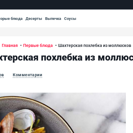
торые блюда
Десерты
Выпечка
Соусы
Главная
Первые блюда
Шахтерская похлебка из моллюсков
терская похлебка из моллю
ов
Комментарии
Ша