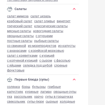
Салаты
салат мимоза
салат цезарь
крабовый салат
салат оливье
винегрет
греческий салат
классические салаты
мясные салаты
новогодние салаты
овощные салаты
с огурцами
постные салаты
рыбные салаты
со свининой
из морепродуктов
из капусты
с ананасами
с корейской морковью
салат с креветками
с курицей
с копченой курицей
с сыром
с фасолью
с яйцами
селедка под шубой
слоеные
фруктовые
Первые блюда (супы)
солянка
борщ
бульоны
грибные
капустняк
куриные
лагман
овощные супы
уха
рассольник
харчо
супы в горшочках
свекольник
супы-пюре
сырные
холодные