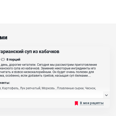
ами
арианский суп из кабачков
8
порций
день, дорогие читатели. Сегодня мы рассмотрим приготовление
ианского супа из кабачков. Заменив некоторые ингредиенты его
читать и вовсе низкокалорийным. Он будет очень полезен для
ма, особенно, если добавить грибов, насыщая суп белками....
иенты:
, Картофель, Лук репчатый, Морковь , Плавленые сырки, Чеснок,
В мои рецепты