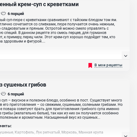
енный крем-суп с креветками
6
порций
ый суп-пюре с креветками сравнивают с тайским блюдом том ям.
тлично сочетается со сливками, пюре получается очень нежным,
 сладковатым и пряным. Остротой можно смело управлять с
 специй. В данном рецепте это смесь перцев, для гурманов
т, к примеру, перец чили. Этот крем-суп хорошо подойдет тем, кто
за здоровьем и фигурой....
В мои рецепты
из сушеных грибов
6
порций
 суп – вкусное и полезное блюдо, особенно в пост. Существует много
в его приготовления – со свежими, сушеными, солеными грибами. Но
 повара советуют брать для приготовления грибного супа именно
 грибы (желательно белые), так как из них он получается особенно
 полезным и ароматным. Насыщенный вкус из сушеных...
иенты:
ушеные, Картофель, Лук репчатый, Морковь, Манная крупа