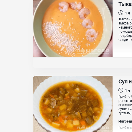
Тыкв
1 ч
Тыквенн
Тыква о
немного
помощью
подойде
следит 
Суп 
1 ч
Грибной
рецепто
знающие
сушеные
густым,
Ингред
Грибы с