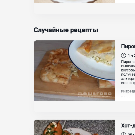
Случайные рецепты
Пиро
1 ч
Пирог с
выпечки
вкусовы
получае
альтерн
его поп
Ингред
Яйцо ку
репчаты
Хот-
25