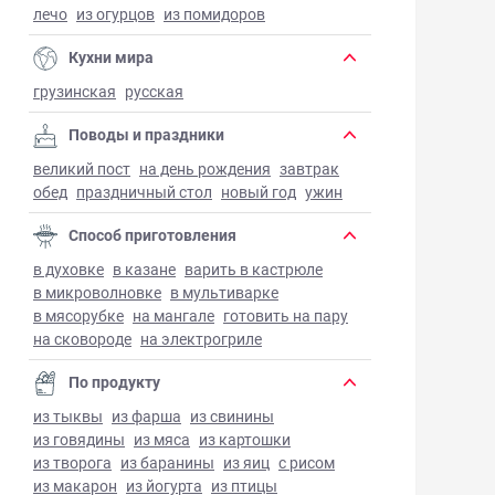
лечо
из огурцов
из помидоров
Кухни мира
грузинская
русская
Поводы и праздники
великий пост
на день рождения
завтрак
обед
праздничный стол
новый год
ужин
Способ приготовления
в духовке
в казане
варить в кастрюле
в микроволновке
в мультиварке
в мясорубке
на мангале
готовить на пару
на сковороде
на электрогриле
По продукту
из тыквы
из фарша
из свинины
из говядины
из мяса
из картошки
из творога
из баранины
из яиц
с рисом
из макарон
из йогурта
из птицы