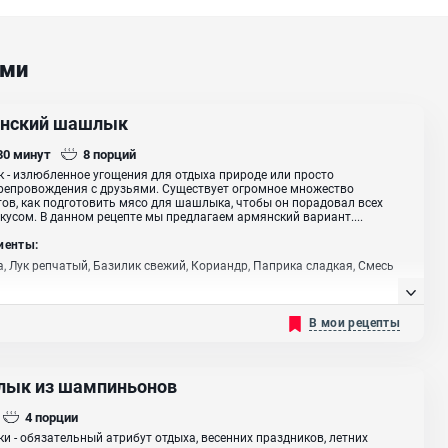
ами
нский шашлык
 30
минут
8
порций
- излюбленное угощения для отдыха природе или просто
епровождения с друзьями. Существует огромное множество
ов, как подготовить мясо для шашлыка, чтобы он порадовал всех
кусом. В данном рецепте мы предлагаем армянский вариант....
иенты:
, Лук репчатый, Базилик свежий, Кориандр, Паприка сладкая, Смесь
В мои рецепты
ык из шампиньонов
4
порции
 - обязательный атрибут отдыха, весенних праздников, летних