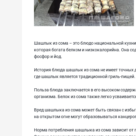
Шашлык из сома – это блюдо национальной кухни,
которая богата белком и низкокалорийна. Она соде
фосфор и йод.
История блюда шашлык из сома не имеет точных д
где шашлык является традиционной гриль-пищей.
Польза блюда заключается в его высоком содерж
организма. Белок из сома также легко усваиваетс
Вред шашлыка из сома может быть связан с избы
на открытом огне могут образовываться канцеро
Норма потребления шашлыка из сома зависит от 