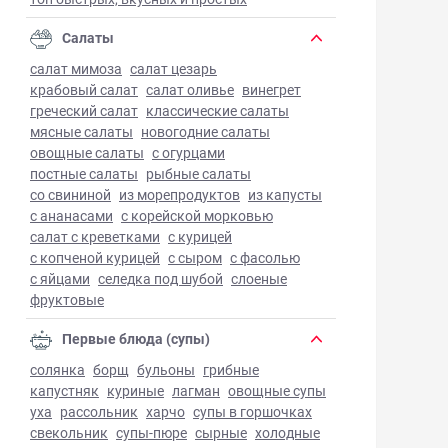
Салаты
салат мимоза
салат цезарь
крабовый салат
салат оливье
винегрет
греческий салат
классические салаты
мясные салаты
новогодние салаты
овощные салаты
с огурцами
постные салаты
рыбные салаты
со свининой
из морепродуктов
из капусты
с ананасами
с корейской морковью
салат с креветками
с курицей
с копченой курицей
с сыром
с фасолью
с яйцами
селедка под шубой
слоеные
фруктовые
Первые блюда (супы)
солянка
борщ
бульоны
грибные
капустняк
куриные
лагман
овощные супы
уха
рассольник
харчо
супы в горшочках
свекольник
супы-пюре
сырные
холодные