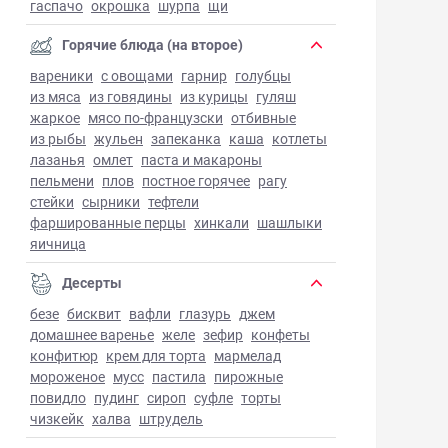
гаспачо
окрошка
шурпа
щи
Горячие блюда (на второе)
вареники
с овощами
гарнир
голубцы
из мяса
из говядины
из курицы
гуляш
жаркое
мясо по-французски
отбивные
из рыбы
жульен
запеканка
каша
котлеты
лазанья
омлет
паста и макароны
пельмени
плов
постное горячее
рагу
стейки
сырники
тефтели
фаршированные перцы
хинкали
шашлыки
яичница
Десерты
безе
бисквит
вафли
глазурь
джем
домашнее варенье
желе
зефир
конфеты
конфитюр
крем для торта
мармелад
мороженое
мусс
пастила
пирожные
повидло
пудинг
сироп
суфле
торты
чизкейк
халва
штрудель