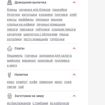
Домашняя выпечка
блины
начинка для блинов
панкейки
булочки
ватрушки
коржики
пончики
хлеб
кексы
маффины
лепешки
манник
оладьи на кефире
печенье домашнее
пироги
пирожки
чебуреки
сладкие пироги
хачапури
шарлотка с яблоками
пицца
рогалики
тесто домашнее
трубочки
Соусы
бешамель
горчица
заправки для салата
майонез
маринад
ореховый
подливка
к мясу
Напитки
квас
компот
кофе
лимонад
морс
соки
смузи
чай
Заготовки на зиму
из баклажанов
с грибами
из кабачков