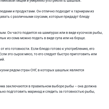
отеиновой пищей и умеренно употреблять шашлык.
юдами и продуктами. Он отлично подходит к гарнирам из
давать с различными соусами, которые придадут блюду
м. Он часто подается на шампурах или в виде кусочков рыбы,
ык из сома можно подать в виде супа или на борще.
от его готовности. Если блюдо готово к употреблению, его
Если это сырое мясо, то его следует быстро приготовить или
ий.
ухни рядом стран СНГ, в которых шашлык является
сома заключаются в правильном выборе рыбы – она должна
ьно подготовить маринад и следить за готовностью рыбы,