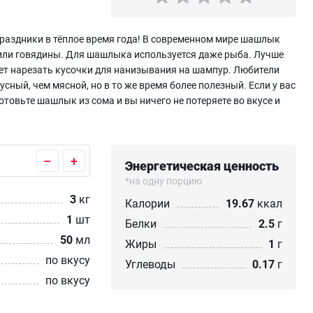
раздники в тёплое время года! В современном мире шашлык
 или говядины. Для шашлыка используется даже рыба. Лучше
дет нарезать кусочки для нанизывания на шампур. Любители
сный, чем мясной, но в то же время более полезный. Если у вас
отовьте шашлык из сома и вы ничего не потеряете во вкусе и
–
+
Энергетическая ценность
*на одну порцию
3
кг
Калории
19.67
ккал
1
шт
Белки
2.5
г
50
мл
Жиры
1
г
по вкусу
Углеводы
0.17
г
по вкусу