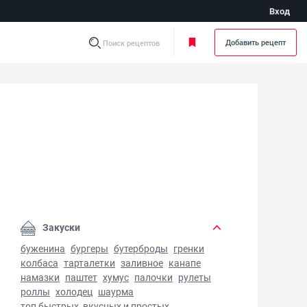
Вход
Добавить рецепт
Поиск рецептов
шлык из сома - фото готового блюда
Закуски
буженина
бургеры
бутерброды
гренки
колбаса
тарталетки
заливное
канапе
намазки
паштет
хумус
палочки
рулеты
роллы
холодец
шаурма
топ быстрых, вкусных и простых