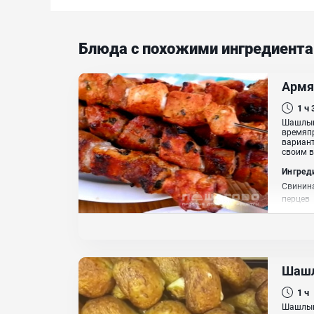
Блюда с похожими ингредиент
Армя
1 ч
Шашлык 
времяпр
вариант
своим в
Ингред
Свинина
перцев
Шашл
1 ч
Шашлыки