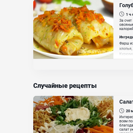
Голу
1 ч
За счет
овсяным
калорий
Ингред
Фарш из
хлопья,
Куркум
Случайные рецепты
Салат
20
Интерес
всем по
благода
салат у