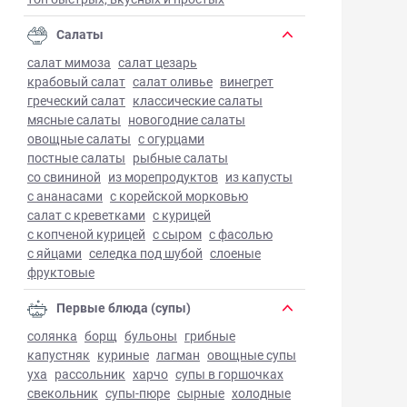
Салаты
салат мимоза
салат цезарь
крабовый салат
салат оливье
винегрет
греческий салат
классические салаты
мясные салаты
новогодние салаты
овощные салаты
с огурцами
постные салаты
рыбные салаты
со свининой
из морепродуктов
из капусты
с ананасами
с корейской морковью
салат с креветками
с курицей
с копченой курицей
с сыром
с фасолью
с яйцами
селедка под шубой
слоеные
фруктовые
Первые блюда (супы)
солянка
борщ
бульоны
грибные
капустняк
куриные
лагман
овощные супы
уха
рассольник
харчо
супы в горшочках
свекольник
супы-пюре
сырные
холодные