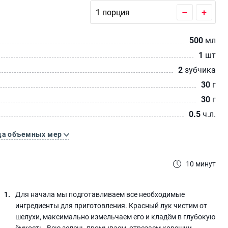
–
+
500
мл
1
шт
2
зубчика
30
г
30
г
0.5
ч.л.
ца объемных мер
10 минут
Для начала мы подготавливаем все необходимые
ингредиенты для приготовления. Красный лук чистим от
шелухи, максимально измельчаем его и кладём в глубокую
ёмкость. Всю зелень промываем, отрезаем корешки,