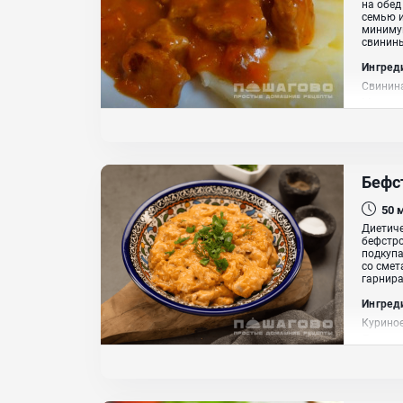
на обед
семью и
минимум
свинины
Ингред
Свинина
Масло 
Бефс
50
Диетиче
бефстро
подкупа
со смет
гарнирам
Ингред
Куриное
Дижонск