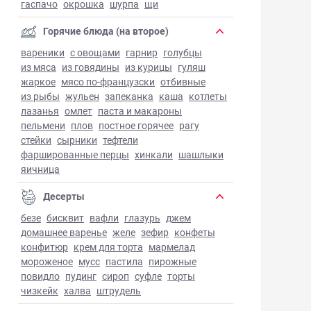
гаспачо
окрошка
шурпа
щи
Горячие блюда (на второе)
вареники
с овощами
гарнир
голубцы
из мяса
из говядины
из курицы
гуляш
жаркое
мясо по-французски
отбивные
из рыбы
жульен
запеканка
каша
котлеты
лазанья
омлет
паста и макароны
пельмени
плов
постное горячее
рагу
стейки
сырники
тефтели
фаршированные перцы
хинкали
шашлыки
яичница
Десерты
безе
бисквит
вафли
глазурь
джем
домашнее варенье
желе
зефир
конфеты
конфитюр
крем для торта
мармелад
мороженое
мусс
пастила
пирожные
повидло
пудинг
сироп
суфле
торты
чизкейк
халва
штрудель