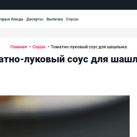
торые блюда
Десерты
Выпечка
Соусы
Главная
Соусы
Томатно-луковый соус для шашлыка
атно-луковый соус для шаш
То