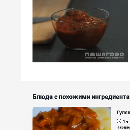
Блюда с похожими ингредиент
Гуляш
1 ч
Наверня