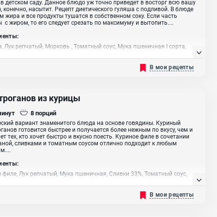
 в детском саду. Данное блюдо уж точно приведет в восторг всю вашу
, конечно, насытит. Рецепт диетического гуляша с подливой. В блюде
 жира и все продукты тушатся в собственном соку. Если часть
 с жиром, то его следует срезать по максимуму и вытопить....
иенты:
, Лук репчатый, Морковь , Томатный соус, Мука пшеничная I сорта,
растительное
В мои рецепты
троганов из курицы
минут
8
порций
ский вариант знаменитого блюда на основе говядины. Куриный
ганов готовится быстрее и получается более нежным по вкусу, чем и
ет тех, кто хочет быстро и вкусно поесть. Куриное филе в сочетании
аной, сливками и томатным соусом отлично подходит к любым
....
иенты:
 филе, Лук репчатый, Мука пшеничная, Сливки 33%, Томатный соус,
ая горчица, Масло растительное
В мои рецепты