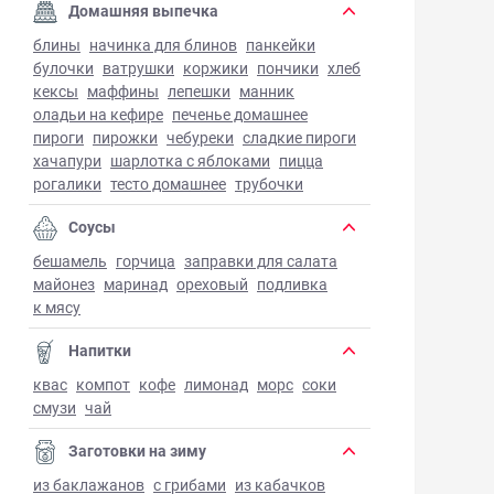
Домашняя выпечка
блины
начинка для блинов
панкейки
булочки
ватрушки
коржики
пончики
хлеб
кексы
маффины
лепешки
манник
оладьи на кефире
печенье домашнее
пироги
пирожки
чебуреки
сладкие пироги
хачапури
шарлотка с яблоками
пицца
рогалики
тесто домашнее
трубочки
Соусы
бешамель
горчица
заправки для салата
майонез
маринад
ореховый
подливка
к мясу
Напитки
квас
компот
кофе
лимонад
морс
соки
смузи
чай
Заготовки на зиму
из баклажанов
с грибами
из кабачков