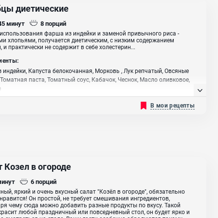
бцы диетические
 45
минут
8
порций
 использования фарша из индейки и заменой привычного риса -
и хлопьями, получается диетическим, с низким содержанием
, и практически не содержит в себе холестерин...
иенты:
 индейки, Капуста белокочанная, Морковь , Лук репчатый, Овсяные
 Томатная паста, Томатный соус, Кабачок, Чеснок, Масло оливковое,
а
В мои рецепты
 Козел в огороде
минут
6
порций
ный, яркий и очень вкусный салат "Козёл в огороде", обязательно
нравится! Он простой, не требует смешивания ингредиентов,
ря чему сюда можно добавить разные продукты по вкусу. Такой
красит любой праздничный или повседневный стол, он будет ярко и