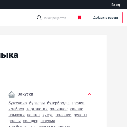
Вход
Добавить рецепт
Поиск рецептов
лыка
матно-луковый соус для шашлыка - фото готового блюда
Закуски
буженина
бургеры
бутерброды
гренки
колбаса
тарталетки
заливное
канапе
намазки
паштет
хумус
палочки
рулеты
роллы
холодец
шаурма
топ быстрых, вкусных и простых