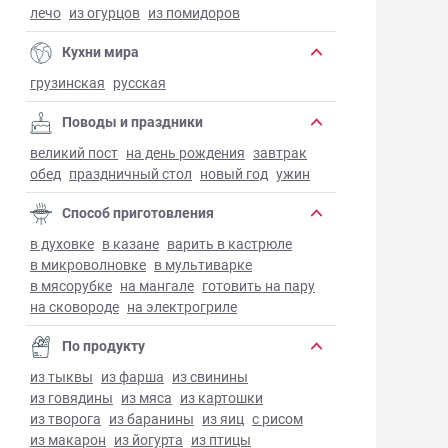
лечо
из огурцов
из помидоров
Кухни мира
грузинская
русская
Поводы и праздники
великий пост
на день рождения
завтрак
обед
праздничный стол
новый год
ужин
Способ приготовления
в духовке
в казане
варить в кастрюле
в микроволновке
в мультиварке
в мясорубке
на мангале
готовить на пару
на сковороде
на электрогриле
По продукту
из тыквы
из фарша
из свинины
из говядины
из мяса
из картошки
из творога
из баранины
из яиц
с рисом
из макарон
из йогурта
из птицы